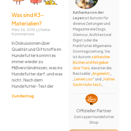
Katharina von der
Was sind K3-
Leyen
ist Autorin für
Materialien?
diverse Zeitungen und
Magazine wie Dogs,
März 26, 2015
Keine
Kommentare
Glamour, Architectural
Digist oder die
In Diskussionen über
Frankfurter Allgemeine
Qualität und Giftstoffe im
Sonntagszeitung. Sie
Hundefutter kommt es
ist Autorin
zahlreicher
immer wieder zu
Bücher und Ratgeber
Mißverständnissen, was ins
über Tiere
, darunter die
Hundefutter darf, und was
Bestseller „
Angeleint!
„,
„
Leinen Los!
“ und „
Halten
nicht. Nach dem
Sie Ihr Huhn fest!
„.
Hundefutter-Test der
Zum Beitrag
Offizieller Partner
Zum Leyen Hundefutter
Shop