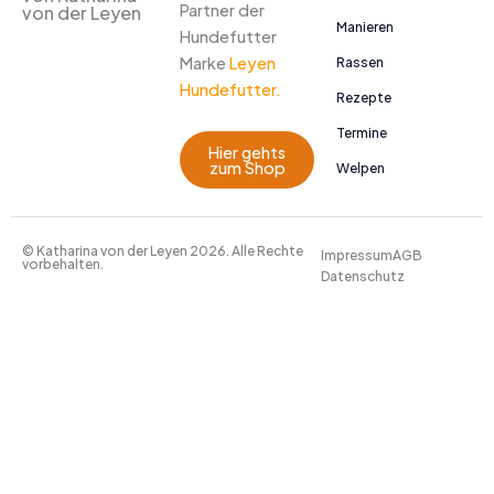
Partner der
von der Leyen
Manieren
Hundefutter
Marke
Leyen
Rassen
Hundefutter.
Rezepte
Termine
Hier gehts
zum Shop
Welpen
© Katharina von der Leyen 2026. Alle Rechte
Impressum
AGB
vorbehalten.
Datenschutz