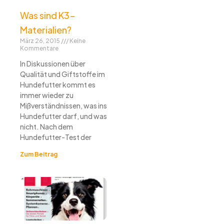
Was sind K3-
Materialien?
März 26, 2015
Keine
Kommentare
In Diskussionen über
Qualität und Giftstoffe im
Hundefutter kommt es
immer wieder zu
Mißverständnissen, was ins
Hundefutter darf, und was
nicht. Nach dem
Hundefutter-Test der
Zum Beitrag