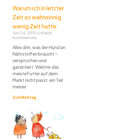
Warum ich in letzter
Zeit so wahnsinnig
wenig Zeit hatte:
Juni 24, 2015
Keine
Kommentare
Alles drin, was der Hund an
Nährstoffen braucht –
versprochen und
garantiert. Weil mir das
meiste Futter auf dem
Markt nicht passt, ein Teil
meiner
Zum Beitrag