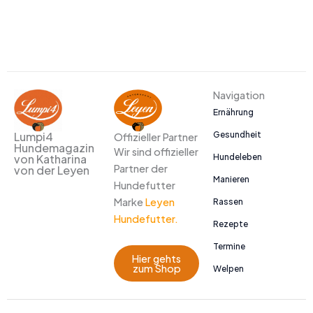
Navigation
Ernährung
Gesundheit
Lumpi4
Offizieller Partner
Hundemagazin
Wir sind offizieller
Hundeleben
von Katharina
Partner der
von der Leyen
Manieren
Hundefutter
Marke
Leyen
Rassen
Hundefutter.
Rezepte
Termine
Hier gehts
zum Shop
Welpen