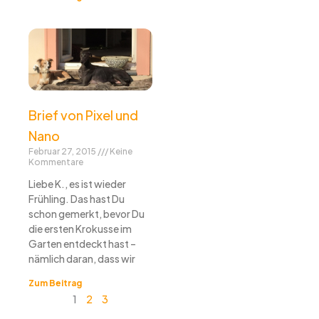
Brief von Pixel und
Nano
Februar 27, 2015
Keine
Kommentare
Liebe K., es ist wieder
Frühling. Das hast Du
schon gemerkt, bevor Du
die ersten Krokusse im
Garten entdeckt hast –
nämlich daran, dass wir
Zum Beitrag
1
2
3