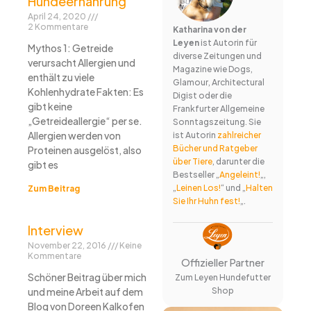
Hundeernährung
April 24, 2020
2 Kommentare
Katharina von der
Leyen
ist Autorin für
Mythos 1: Getreide
diverse Zeitungen und
verursacht Allergien und
Magazine wie Dogs,
enthält zu viele
Glamour, Architectural
Kohlenhydrate Fakten: Es
Digist oder die
gibt keine
Frankfurter Allgemeine
„Getreideallergie“ per se.
Sonntagszeitung. Sie
Allergien werden von
ist Autorin
zahlreicher
Bücher und Ratgeber
Proteinen ausgelöst, also
über Tiere
, darunter die
gibt es
Bestseller „
Angeleint!
„,
„
Leinen Los!
“ und „
Halten
Zum Beitrag
Sie Ihr Huhn fest!
„.
Interview
November 22, 2016
Keine
Kommentare
Offizieller Partner
Schöner Beitrag über mich
Zum Leyen Hundefutter
Shop
und meine Arbeit auf dem
Blog von Doreen Kalkofen