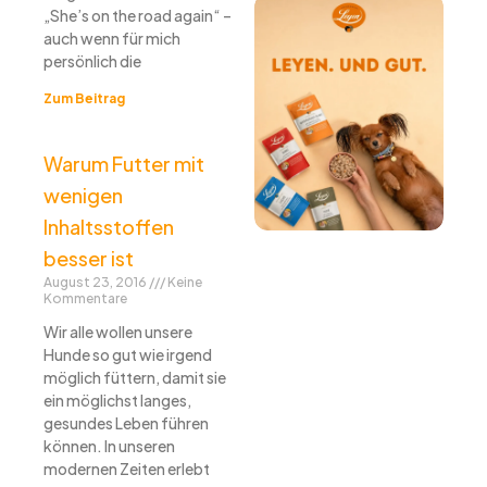
„She’s on the road again“ –
auch wenn für mich
persönlich die
Zum Beitrag
Warum Futter mit
wenigen
Inhaltsstoffen
besser ist
August 23, 2016
Keine
Kommentare
Wir alle wollen unsere
Hunde so gut wie irgend
möglich füttern, damit sie
ein möglichst langes,
gesundes Leben führen
können. In unseren
modernen Zeiten erlebt