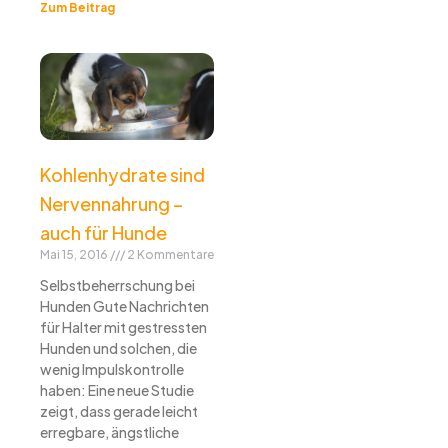
Zum Beitrag
Kohlenhydrate sind
Nervennahrung –
auch für Hunde
Mai 15, 2016
2 Kommentare
Selbstbeherrschung bei
Hunden Gute Nachrichten
für Halter mit gestressten
Hunden und solchen, die
wenig Impulskontrolle
haben: Eine neue Studie
zeigt, dass gerade leicht
erregbare, ängstliche