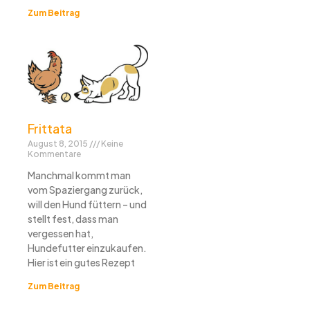
Zum Beitrag
Frittata
August 8, 2015
Keine
Kommentare
Manchmal kommt man
vom Spaziergang zurück,
will den Hund füttern – und
stellt fest, dass man
vergessen hat,
Hundefutter einzukaufen.
Hier ist ein gutes Rezept
Zum Beitrag