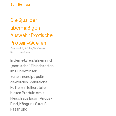
Zum Beitrag
Die Qual der
übermäßigen
Auswahl: Exotische
Protein-Quellen
August 1, 2016
Keine
Kommentare
In den letzten Jahren sind
„exotische“ Fleischsorten
im Hundefutter
zunehmend populär
geworden. Zahlreiche
Futtermittelhersteller
bieten Produkte mit
Fleisch aus Bison, Angus-
Rind, Känguru, Strauß,
Fasan und