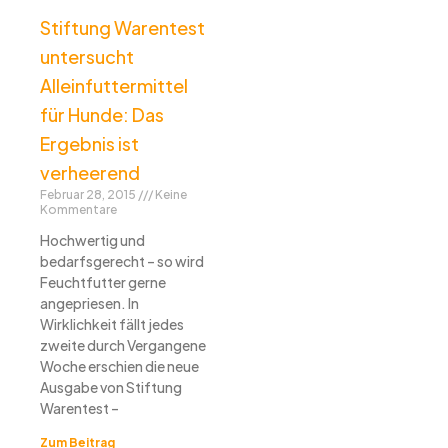
Stiftung Warentest
untersucht
Alleinfuttermittel
für Hunde: Das
Ergebnis ist
verheerend
Februar 28, 2015
Keine
Kommentare
Hochwertig und
bedarfsgerecht – so wird
Feuchtfutter gerne
angepriesen. In
Wirklichkeit fällt jedes
zweite durch Vergangene
Woche erschien die neue
Ausgabe von Stiftung
Warentest –
Zum Beitrag