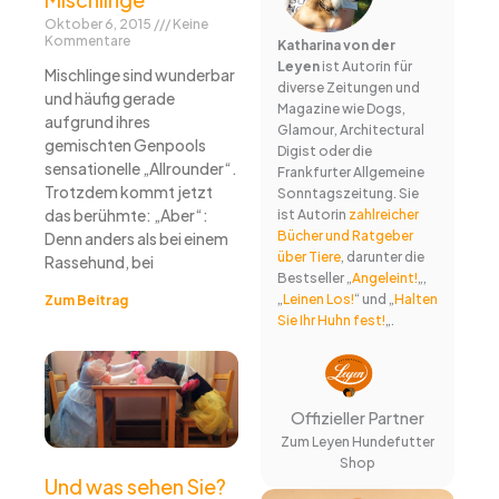
Oktober 6, 2015
Keine
Kommentare
Katharina von der
Leyen
ist Autorin für
Mischlinge sind wunderbar
diverse Zeitungen und
und häufig gerade
Magazine wie Dogs,
aufgrund ihres
Glamour, Architectural
gemischten Genpools
Digist oder die
sensationelle „Allrounder“.
Frankfurter Allgemeine
Trotzdem kommt jetzt
Sonntagszeitung. Sie
das berühmte: „Aber“:
ist Autorin
zahlreicher
Bücher und Ratgeber
Denn anders als bei einem
über Tiere
, darunter die
Rassehund, bei
Bestseller „
Angeleint!
„,
„
Leinen Los!
“ und „
Halten
Zum Beitrag
Sie Ihr Huhn fest!
„.
Offizieller Partner
Zum Leyen Hundefutter
Shop
Und was sehen Sie?