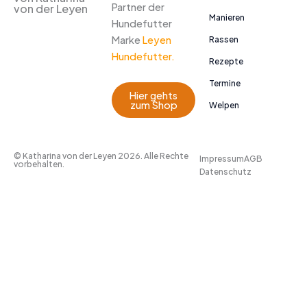
Partner der
von der Leyen
Manieren
Hundefutter
Marke
Leyen
Rassen
Hundefutter.
Rezepte
Termine
Hier gehts
zum Shop
Welpen
© Katharina von der Leyen 2026. Alle Rechte
Impressum
AGB
vorbehalten.
Datenschutz