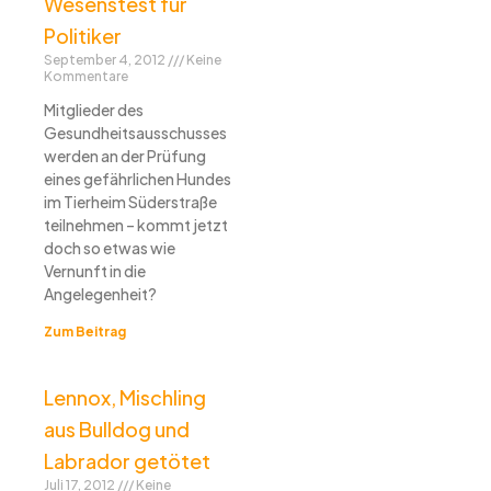
Wesenstest für
Politiker
September 4, 2012
Keine
Kommentare
Mitglieder des
Gesundheitsausschusses
werden an der Prüfung
eines gefährlichen Hundes
im Tierheim Süderstraße
teilnehmen – kommt jetzt
doch so etwas wie
Vernunft in die
Angelegenheit?
Zum Beitrag
Lennox, Mischling
aus Bulldog und
Labrador getötet
Juli 17, 2012
Keine