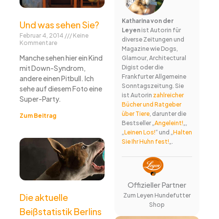
Katharina von der
Und was sehen Sie?
Leyen
ist Autorin für
Februar 4, 2014
Keine
diverse Zeitungen und
Kommentare
Magazine wie Dogs,
Manche sehen hier ein Kind
Glamour, Architectural
mit Down-Syndrom,
Digist oder die
Frankfurter Allgemeine
andere einen Pitbull. Ich
Sonntagszeitung. Sie
sehe auf diesem Foto eine
ist Autorin
zahlreicher
Super-Party.
Bücher und Ratgeber
über Tiere
, darunter die
Zum Beitrag
Bestseller „
Angeleint!
„,
„
Leinen Los!
“ und „
Halten
Sie Ihr Huhn fest!
„.
Offizieller Partner
Zum Leyen Hundefutter
Die aktuelle
Shop
Beißstatistik Berlins