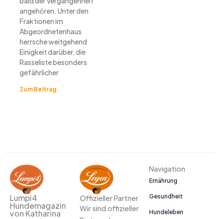
bald der Vergangenheit
angehören. Unter den
Fraktionen im
Abgeordnetenhaus
herrsche weitgehend
Einigkeit darüber, die
Rasseliste besonders
gefährlicher
Zum Beitrag
Navigation
Ernährung
Gesundheit
Lumpi4
Offizieller Partner
Hundemagazin
Wir sind offizieller
Hundeleben
von Katharina