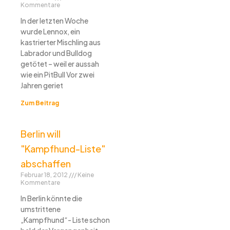
Kommentare
In der letzten Woche
wurde Lennox, ein
kastrierter Mischling aus
Labrador und Bulldog
getötet – weil er aussah
wie ein PitBull Vor zwei
Jahren geriet
Zum Beitrag
Berlin will
"Kampfhund-Liste"
abschaffen
Februar 18, 2012
Keine
Kommentare
In Berlin könnte die
umstrittene
„Kampfhund“- Liste schon