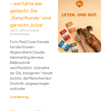
– wer hätte das
gedacht: Die
„Kampfhunde“ sind
gar nicht „böse“
Juli 21, 2013
Keine
Kommentare
Foto:Paul Croes Gerade
hat die Grünen-
Abgeordnete Claudia
Hämmerling die neue
Beißstatistik
veröffentlicht. Und siehe
da: Die „bissigsten“ Hunde
(solche, die Menschen laut
Statistik „angesprungen
und/oder
Zum Beitrag