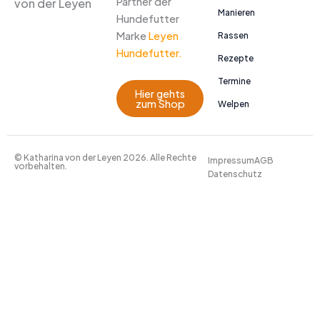
Partner der
von der Leyen
Manieren
Hundefutter
Marke
Leyen
Rassen
Hundefutter.
Rezepte
Termine
Hier gehts
zum Shop
Welpen
© Katharina von der Leyen 2026. Alle Rechte
Impressum
AGB
vorbehalten.
Datenschutz