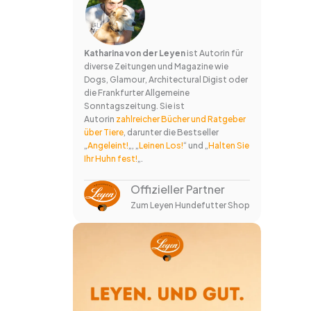
Katharina von der Leyen
ist Autorin für
diverse Zeitungen und Magazine wie
Dogs, Glamour, Architectural Digist oder
die Frankfurter Allgemeine
Sonntagszeitung. Sie ist
Autorin
zahlreicher Bücher und Ratgeber
über Tiere
, darunter die Bestseller
„
Angeleint!
„, „
Leinen Los!
“ und „
Halten Sie
Ihr Huhn fest!
„.
Offizieller Partner
Zum Leyen Hundefutter Shop