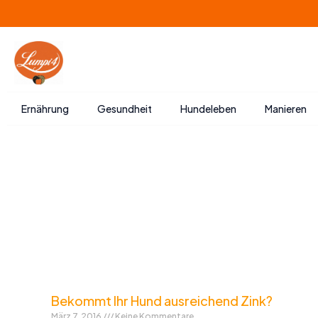
Zum
Inhalt
springen
Ernährung
Gesundheit
Hundeleben
Manieren
Bekommt Ihr Hund ausreichend Zink?
März 7, 2016
Keine Kommentare