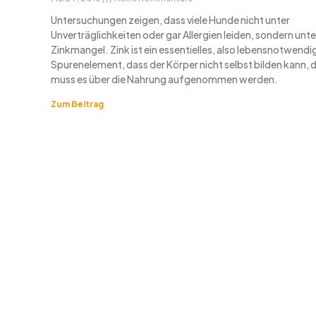
Untersuchungen zeigen, dass viele Hunde nicht unter
Unverträglichkeiten oder gar Allergien leiden, sondern unte
Zinkmangel. Zink ist ein essentielles, also lebensnotwendi
Spurenelement, dass der Körper nicht selbst bilden kann, 
muss es über die Nahrung aufgenommen werden.
Zum Beitrag