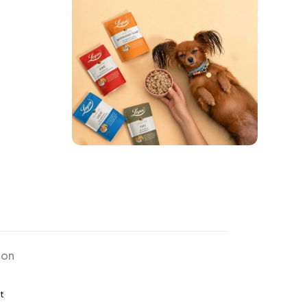
ion
t