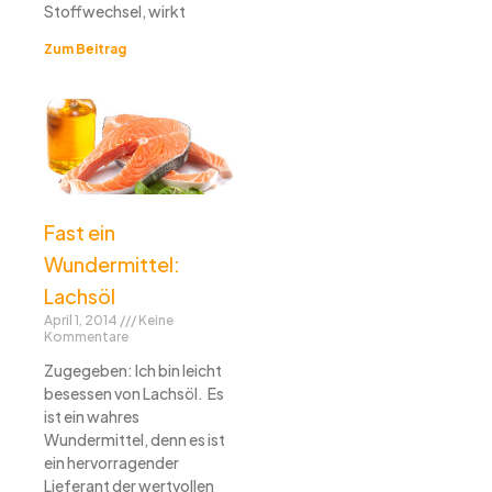
Stoffwechsel, wirkt
Zum Beitrag
Fast ein
Wundermittel:
Lachsöl
April 1, 2014
Keine
Kommentare
Zugegeben: Ich bin leicht
besessen von Lachsöl. Es
ist ein wahres
Wundermittel, denn es ist
ein hervorragender
Lieferant der wertvollen