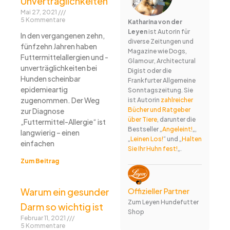
Unverträglichkeiten
Mai 27, 2021
5 Kommentare
Katharina von der
Leyen
ist Autorin für
In den vergangenen zehn,
diverse Zeitungen und
fünfzehn Jahren haben
Magazine wie Dogs,
Futtermittelallergien und -
Glamour, Architectural
unverträglichkeiten bei
Digist oder die
Hunden scheinbar
Frankfurter Allgemeine
epidemieartig
Sonntagszeitung. Sie
zugenommen. Der Weg
ist Autorin
zahlreicher
Bücher und Ratgeber
zur Diagnose
über Tiere
, darunter die
„Futtermittel-Allergie“ ist
Bestseller „
Angeleint!
„,
langwierig – einen
„
Leinen Los!
“ und „
Halten
einfachen
Sie Ihr Huhn fest!
„.
Zum Beitrag
Warum ein gesunder
Offizieller Partner
Zum Leyen Hundefutter
Darm so wichtig ist
Shop
Februar 11, 2021
5 Kommentare