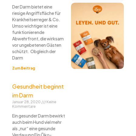
Der Darm bietet eine
riesige Angriffsfläche für
Krankheitserreger & Co.
Umso wichtiger ist eine
funktionierende
Abwehrfront, die wirksam
vor ungebetenen Gästen
schützt. Obgleich der
Darm
Zum Beitrag
Gesundheit beginnt
im Darm
Januar 28, 2020
Keine
Kommentare
Ein gesunder Darm bewirkt
auch beim Hund viel mehr
als „nur“ eine gesunde
Verdauung Ein Öko-