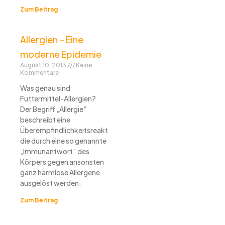
Zum Beitrag
Allergien – Eine
moderne Epidemie
August 10, 2013
Keine
Kommentare
Was genau sind
Futtermittel-Allergien?
Der Begriff „Allergie“
beschreibt eine
Überempfindlichkeitsreaktion,
die durch eine so genannte
„Immunantwort“ des
Körpers gegen ansonsten
ganz harmlose Allergene
ausgelöst werden.
Zum Beitrag