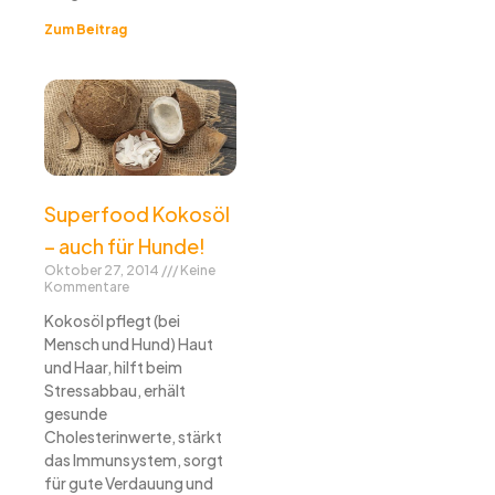
Zum Beitrag
Superfood Kokosöl
– auch für Hunde!
Oktober 27, 2014
Keine
Kommentare
Kokosöl pflegt (bei
Mensch und Hund) Haut
und Haar, hilft beim
Stressabbau, erhält
gesunde
Cholesterinwerte, stärkt
das Immunsystem, sorgt
für gute Verdauung und