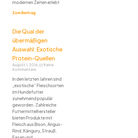
modernen Zeiten erlebt
Zum Beitrag
Die Qual der
übermäßigen
Auswahl: Exotische
Protein-Quellen
August 1, 2016
Keine
Kommentare
In den letzten Jahren sind
„exotische“ Fleischsorten
im Hundefutter
zunehmend populär
geworden. Zahlreiche
Futtermittelhersteller
bieten Produkte mit
Fleisch aus Bison, Angus-
Rind, Känguru, Strauß,
Fasan und