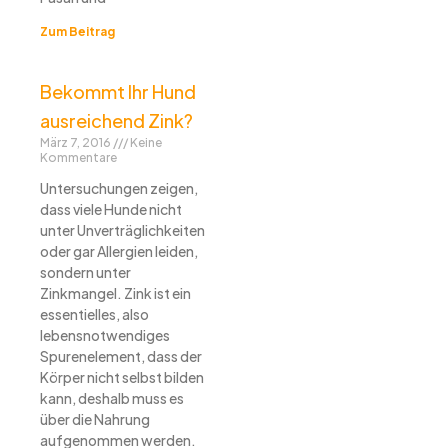
Zum Beitrag
Bekommt Ihr Hund
ausreichend Zink?
März 7, 2016
Keine
Kommentare
Untersuchungen zeigen,
dass viele Hunde nicht
unter Unverträglichkeiten
oder gar Allergien leiden,
sondern unter
Zinkmangel. Zink ist ein
essentielles, also
lebensnotwendiges
Spurenelement, dass der
Körper nicht selbst bilden
kann, deshalb muss es
über die Nahrung
aufgenommen werden.