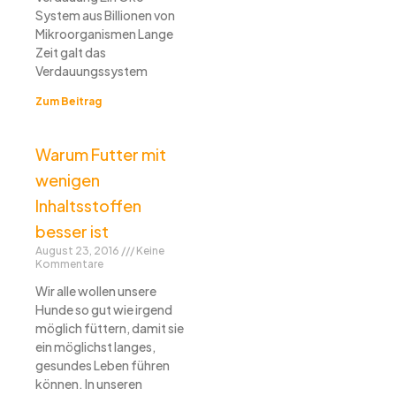
System aus Billionen von
Mikroorganismen Lange
Zeit galt das
Verdauungssystem
Zum Beitrag
Warum Futter mit
wenigen
Inhaltsstoffen
besser ist
August 23, 2016
Keine
Kommentare
Wir alle wollen unsere
Hunde so gut wie irgend
möglich füttern, damit sie
ein möglichst langes,
gesundes Leben führen
können. In unseren