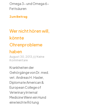
Omega 3- und Omega 6-
Fettsäuren
Zum Beitrag
Wer nicht hören will,
könnte
Ohrenprobleme
haben
August 30, 2013
Keine
Kommentare
Krankheiten der
Gehörgänge von Dr. med.
vet. Andreas H. Hasler,
Diplomate American &
European College of
Veterinary Internal
Medicine Wenn ein Hund
eine leichte Rötung