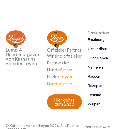
Navigation
Ernährung
Gesundheit
Lumpi4
Offizieller Partner
Hundemagazin
Wir sind offizieller
Hundeleben
von Katharina
Partner der
von der Leyen
Manieren
Hundefutter
Marke
Leyen
Rassen
Hundefutter.
Rezepte
Termine
Hier gehts
zum Shop
Welpen
© Katharina von der Leyen 2026. Alle Rechte
Impressum
AGB