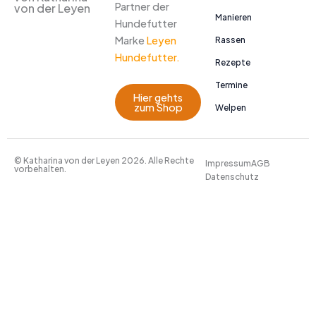
Partner der
von der Leyen
Manieren
Hundefutter
Marke
Leyen
Rassen
Hundefutter.
Rezepte
Termine
Hier gehts
zum Shop
Welpen
© Katharina von der Leyen 2026. Alle Rechte
Impressum
AGB
vorbehalten.
Datenschutz