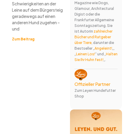
Magazine wie Dogs,
Schwierigkeiten an der
Glamour, Architectural
Leine auf dem Bürgersteig
Digist oder die
geradewegs auf einen
Frankfurter Allgemeine
anderen Hund zugehen –
Sonntagszeitung. Sie
und
ist Autorin
zahlreicher
Bücher und Ratgeber
Zum Beitrag
über Tiere
, darunter die
Bestseller „
Angeleint!
„,
„
Leinen Los!
“ und „
Halten
Sie Ihr Huhn fest!
„.
Offizieller Partner
Zum Leyen Hundefutter
Shop