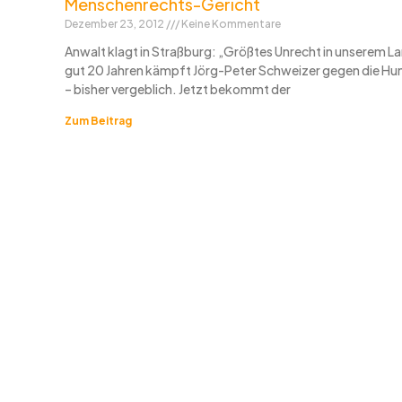
Menschenrechts-Gericht
Dezember 23, 2012
Keine Kommentare
Anwalt klagt in Straßburg: „Größtes Unrecht in unserem La
gut 20 Jahren kämpft Jörg-Peter Schweizer gegen die Hu
– bisher vergeblich. Jetzt bekommt der
Zum Beitrag