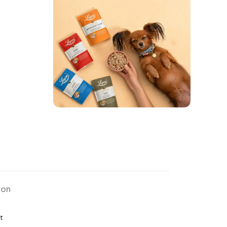
ion
t