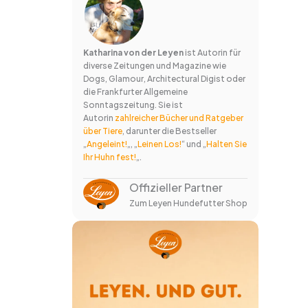
Katharina von der Leyen
ist Autorin für
diverse Zeitungen und Magazine wie
Dogs, Glamour, Architectural Digist oder
die Frankfurter Allgemeine
Sonntagszeitung. Sie ist
Autorin
zahlreicher Bücher und Ratgeber
über Tiere
, darunter die Bestseller
„
Angeleint!
„, „
Leinen Los!
“ und „
Halten Sie
Ihr Huhn fest!
„.
Offizieller Partner
Zum Leyen Hundefutter Shop