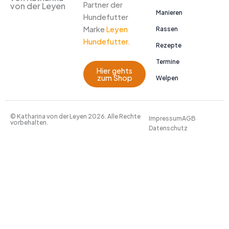
Partner der
von der Leyen
Manieren
Hundefutter
Marke
Leyen
Rassen
Hundefutter.
Rezepte
Termine
Hier gehts
zum Shop
Welpen
© Katharina von der Leyen 2026. Alle Rechte
Impressum
AGB
vorbehalten.
Datenschutz