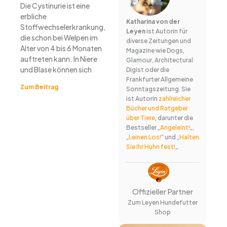
Die Cystinurie ist eine
erbliche
Katharina von der
Stoffwechselerkrankung,
Leyen
ist Autorin für
die schon bei Welpen im
diverse Zeitungen und
Alter von 4 bis 6 Monaten
Magazine wie Dogs,
auftreten kann. In Niere
Glamour, Architectural
und Blase können sich
Digist oder die
Frankfurter Allgemeine
Zum Beitrag
Sonntagszeitung. Sie
ist Autorin
zahlreicher
Bücher und Ratgeber
über Tiere
, darunter die
Bestseller „
Angeleint!
„,
„
Leinen Los!
“ und „
Halten
Sie Ihr Huhn fest!
„.
Offizieller Partner
Zum Leyen Hundefutter
Shop