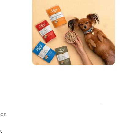
ion
t