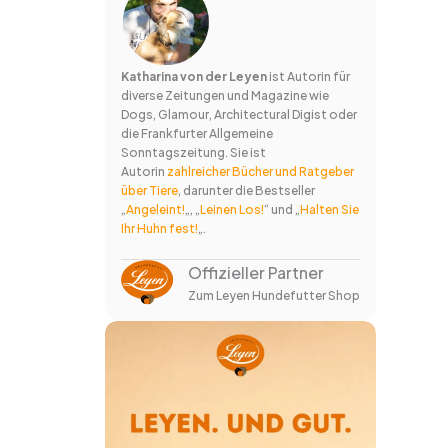
Katharina von der Leyen
ist Autorin für
diverse Zeitungen und Magazine wie
Dogs, Glamour, Architectural Digist oder
die Frankfurter Allgemeine
Sonntagszeitung. Sie ist
Autorin
zahlreicher Bücher und Ratgeber
über Tiere
, darunter die Bestseller
„
Angeleint!
„, „
Leinen Los!
“ und „
Halten Sie
Ihr Huhn fest!
„.
Offizieller Partner
Zum Leyen Hundefutter Shop