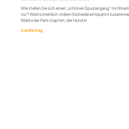
Wie stellen Sie sich einen „schönen Spaziergang“ mit Ihre
vor? Wahrscheinlich, indem Sie beide entspannt zusamme
Wald oder Park stapfen, der Hund in
Zum Beitrag