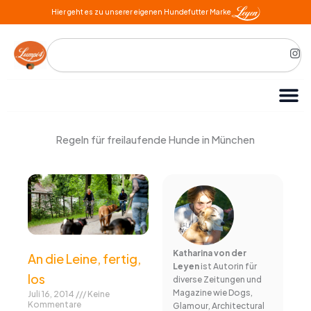
Zum
Hier geht es zu unserer eigenen Hundefutter Marke
Inhalt
springen
Search
I
n
s
t
a
g
r
a
m
Regeln für freilaufende Hunde in München
Katharina von der
An die Leine, fertig,
Leyen
ist Autorin für
los
diverse Zeitungen und
Magazine wie Dogs,
Juli 16, 2014
Keine
Kommentare
Glamour, Architectural