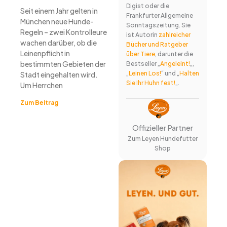
Digist oder die
Seit einem Jahr gelten in
Frankfurter Allgemeine
München neue Hunde-
Sonntagszeitung. Sie
Regeln – zwei Kontrolleure
ist Autorin
zahlreicher
wachen darüber, ob die
Bücher und Ratgeber
Leinenpflicht in
über Tiere
, darunter die
bestimmten Gebieten der
Bestseller „
Angeleint!
„,
„
Leinen Los!
“ und „
Halten
Stadt eingehalten wird.
Sie Ihr Huhn fest!
„.
Um Herrchen
Zum Beitrag
Offizieller Partner
Zum Leyen Hundefutter
Shop