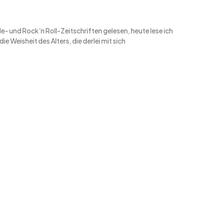
- und Rock’n Roll-Zeitschriften gelesen, heute lese ich
die Weisheit des Alters, die derlei mit sich