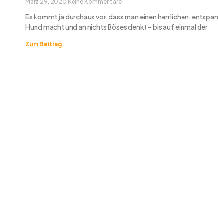
März 29, 2020
Keine Kommentare
Es kommt ja durchaus vor, dass man einen herrlichen, entsp
Hund macht und an nichts Böses denkt – bis auf einmal der
Zum Beitrag