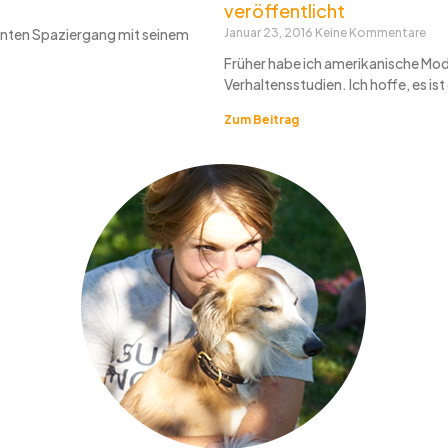
veröffentlicht
annten Spaziergang mit seinem
Januar 23, 2016
Keine Kommentare
Früher habe ich amerikanische Mode
Verhaltensstudien. Ich hoffe, es ist 
Zum Beitrag