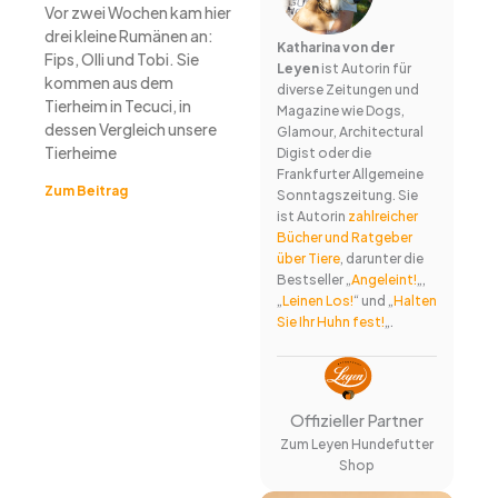
Vor zwei Wochen kam hier
drei kleine Rumänen an:
Katharina von der
Fips, Olli und Tobi. Sie
Leyen
ist Autorin für
kommen aus dem
diverse Zeitungen und
Tierheim in Tecuci, in
Magazine wie Dogs,
dessen Vergleich unsere
Glamour, Architectural
Tierheime
Digist oder die
Frankfurter Allgemeine
Zum Beitrag
Sonntagszeitung. Sie
ist Autorin
zahlreicher
Bücher und Ratgeber
über Tiere
, darunter die
Bestseller „
Angeleint!
„,
„
Leinen Los!
“ und „
Halten
Sie Ihr Huhn fest!
„.
Offizieller Partner
Zum Leyen Hundefutter
Shop