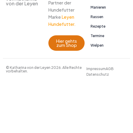
Partner der
von der Leyen
Manieren
Hundefutter
Marke
Leyen
Rassen
Hundefutter.
Rezepte
Termine
Hier gehts
zum Shop
Welpen
© Katharina von der Leyen 2026. Alle Rechte
Impressum
AGB
vorbehalten.
Datenschutz