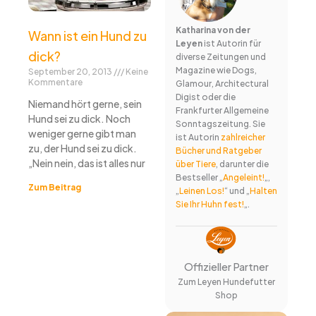
Katharina von der
Wann ist ein Hund zu
Leyen
ist Autorin für
dick?
diverse Zeitungen und
Magazine wie Dogs,
September 20, 2013
Keine
Kommentare
Glamour, Architectural
Digist oder die
Niemand hört gerne, sein
Frankfurter Allgemeine
Hund sei zu dick. Noch
Sonntagszeitung. Sie
weniger gerne gibt man
ist Autorin
zahlreicher
zu, der Hund sei zu dick.
Bücher und Ratgeber
„Nein nein, das ist alles nur
über Tiere
, darunter die
Bestseller „
Angeleint!
„,
Zum Beitrag
„
Leinen Los!
“ und „
Halten
Sie Ihr Huhn fest!
„.
Offizieller Partner
Zum Leyen Hundefutter
Shop