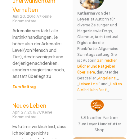
unerwünschtem
Verhalten
Katharina von der
Juni 20, 2016
Keine
Leyen
ist Autorin für
Kommentare
diverse Zeitungen und
Adrenalin verstärkt alle
Magazine wie Dogs,
Instinkthandlungen. Je
Glamour, Architectural
Digist oder die
höher also der Adrenalin-
Frankfurter Allgemeine
Level (von Mensch und
Sonntagszeitung. Sie
Tier), desto weniger kann
ist Autorin
zahlreicher
derjenige nachdenken,
Bücher und Ratgeber
sondern reagiert nur noch,
über Tiere
, darunter die
anstatt überlegt zu
Bestseller „
Angeleint!
„,
„
Leinen Los!
“ und „
Halten
Zum Beitrag
Sie Ihr Huhn fest!
„.
Neues Leben
April 27, 2016
Keine
Offizieller Partner
Kommentare
Zum Leyen Hundefutter
Es tut mir wirklich leid, dass
Shop
ich so lange nichts