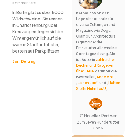
Kommentare
In Berlin gibt es über 5000
Katharina von der
Wildschweine. Sie rennen
Leyen
ist Autorin für
in Charlottenburg über
diverse Zeitungen und
Magazine wie Dogs,
Kreuzungen, legen sich im
Glamour, Architectural
Winter gemütlich auf die
Digist oder die
warme Stadtautobahn,
Frankfurter Allgemeine
betteln auf Parkplätzen
Sonntagszeitung. Sie
ist Autorin
zahlreicher
Zum Beitrag
Bücher und Ratgeber
über Tiere
, darunter die
Bestseller „
Angeleint!
„,
„
Leinen Los!
“ und „
Halten
Sie Ihr Huhn fest!
„.
Offizieller Partner
Zum Leyen Hundefutter
Shop