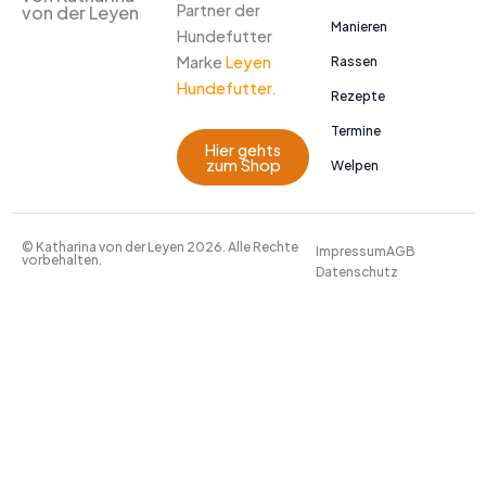
Partner der
von der Leyen
Manieren
Hundefutter
Marke
Leyen
Rassen
Hundefutter.
Rezepte
Termine
Hier gehts
zum Shop
Welpen
© Katharina von der Leyen 2026. Alle Rechte
Impressum
AGB
vorbehalten.
Datenschutz