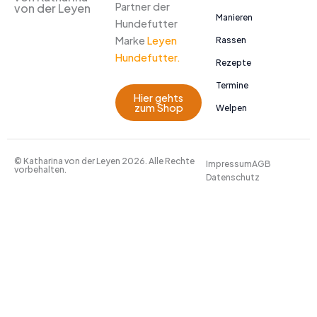
Partner der
von der Leyen
Manieren
Hundefutter
Marke
Leyen
Rassen
Hundefutter.
Rezepte
Termine
Hier gehts
zum Shop
Welpen
© Katharina von der Leyen 2026. Alle Rechte
Impressum
AGB
vorbehalten.
Datenschutz