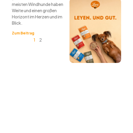
meisten Windhunde haben
Weite und einen großen
Horizont im Herzen und im
Blick.
Zum Beitrag
1
2