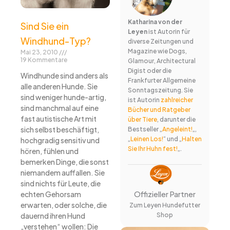
Katharina von der
Sind Sie ein
Leyen
ist Autorin für
Windhund-Typ?
diverse Zeitungen und
Magazine wie Dogs,
Mai 23, 2010
19 Kommentare
Glamour, Architectural
Digist oder die
Windhunde sind anders als
Frankfurter Allgemeine
alle anderen Hunde. Sie
Sonntagszeitung. Sie
sind weniger hunde-artig,
ist Autorin
zahlreicher
sind manchmal auf eine
Bücher und Ratgeber
fast autistische Art mit
über Tiere
, darunter die
sich selbst beschäftigt,
Bestseller „
Angeleint!
„,
„
Leinen Los!
“ und „
Halten
hochgradig sensitiv und
Sie Ihr Huhn fest!
„.
hören, fühlen und
bemerken Dinge, die sonst
niemandem auffallen. Sie
sind nichts für Leute, die
Offizieller Partner
echten Gehorsam
erwarten, oder solche, die
Zum Leyen Hundefutter
Shop
dauernd ihren Hund
„verstehen“ wollen: Die