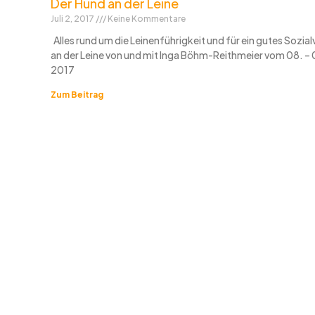
Der Hund an der Leine
Juli 2, 2017
Keine Kommentare
Alles rund um die Leinenführigkeit und für ein gutes Sozial
an der Leine von und mit Inga Böhm-Reithmeier vom 08. – 0
2017
Zum Beitrag