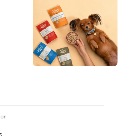
ion
t