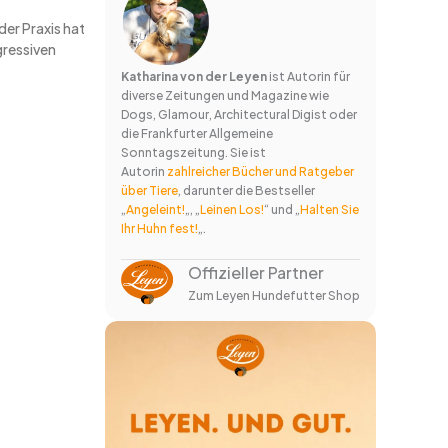
er Praxis hat
gressiven
Katharina von der Leyen
ist Autorin für
diverse Zeitungen und Magazine wie
Dogs, Glamour, Architectural Digist oder
die Frankfurter Allgemeine
Sonntagszeitung. Sie ist
Autorin
zahlreicher Bücher und Ratgeber
über Tiere
, darunter die Bestseller
„
Angeleint!
„, „
Leinen Los!
“ und „
Halten Sie
Ihr Huhn fest!
„.
Offizieller Partner
Zum Leyen Hundefutter Shop