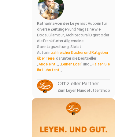
Katharina von der Leyen
ist Autorin für
diverse Zeitungen und Magazine wie
Dogs, Glamour, Architectural Digist oder
die Frankfurter Allgemeine
Sonntagszeitung. Sie ist
Autorin
zahlreicher Bücher und Ratgeber
über Tiere
, darunter die Bestseller
„
Angeleint!
„, „
Leinen Los!
“ und „
Halten Sie
Ihr Huhn fest!
„.
Offizieller Partner
Zum Leyen Hundefutter Shop