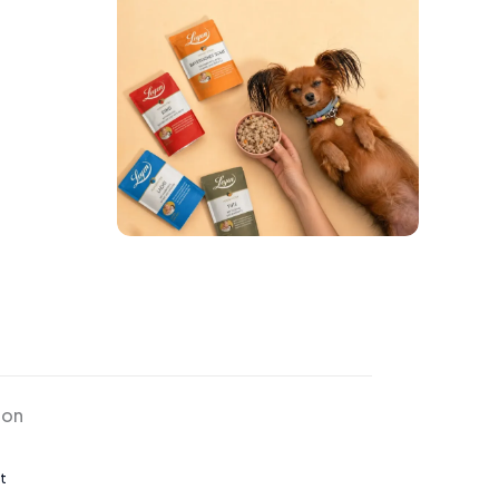
ion
t