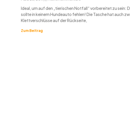
Ideal, um auf den „tierischen Notfall“ vorbereitet zu sein: 
sollte in keinem Hundeauto fehlen! Die Tasche hat auch zw
Klettverschlüsse auf der Rückseite,
Zum Beitrag