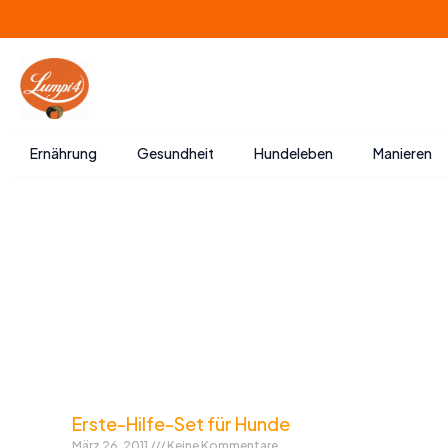
Zum
Inhalt
springen
Ernährung
Gesundheit
Hundeleben
Manieren
Erste-Hilfe-Set für Hunde
März 26, 2011
Keine Kommentare