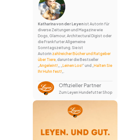
Katharina von der Leyen
ist Autorin für
diverse Zeitungen und Magazine wie
Dogs, Glamour, Architectural Digist oder
die Frankfurter Allgemeine
Sonntagszeitung. Sie ist
Autorin
zahlreicher Bücher und Ratgeber
über Tiere
, darunter die Bestseller
„
Angeleint!
„, „
Leinen Los!
“ und „
Halten Sie
Ihr Huhn fest!
„.
Offizieller Partner
Zum Leyen Hundefutter Shop