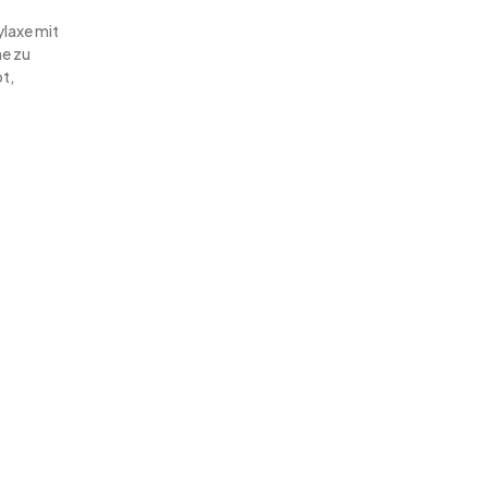
laxe mit
ne zu
t,