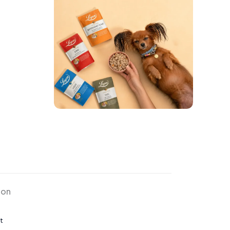
ion
t