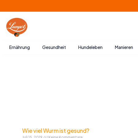
Zum
Inhalt
springen
Ernährung
Gesundheit
Hundeleben
Manieren
Wie viel Wurm ist gesund?
Juli 15, 2019
Keine Kommentare