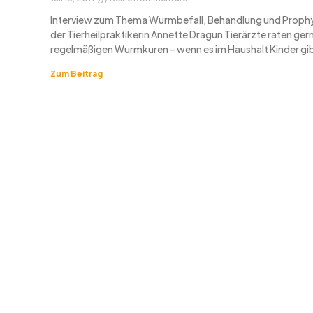
Interview zum Thema Wurmbefall, Behandlung und Prophy
der Tierheilpraktikerin Annette Dragun Tierärzte raten ger
regelmäßigen Wurmkuren – wenn es im Haushalt Kinder gib
Zum Beitrag