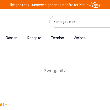
Hier geht es zu unserer eigenen Hundefutter Marke
Search
Rassen
Rezepte
Termine
Welpen
Zwergspitz
et –