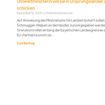
Umweltministerin will sie in Ursprungsländer
schicken
Dezember 16, 2015
Keine Kommentare
Auf Anweisung des Ministeriums für Landwirtschaft sollen
Schmuggel-Welpen an die Händler zurückgegeben werden
Grenzkontrollen entlang der bayerischen Landesgrenzen 
EU-Partnern kommt es
Zum Beitrag