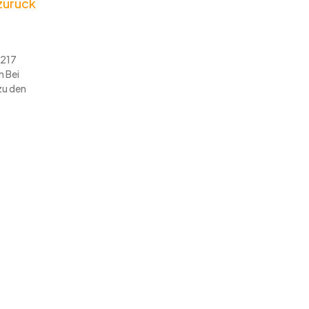
 zurück
 217
 Bei
zu den