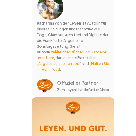
Katharina von der Leyen
ist Autorin für
diverse Zeitungen und Magazine wie
Dogs, Glamour, Architectural Digist oder
die Frankfurter Allgemeine
Sonntagszeitung. Sie ist
Autorin
zahlreicher Bücher und Ratgeber
über Tiere
, darunter die Bestseller
„
Angeleint!
„, „
Leinen Los!
“ und „
Halten Sie
Ihr Huhn fest!
„.
Offizieller Partner
Zum Leyen Hundefutter Shop