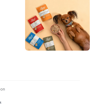
ion
t