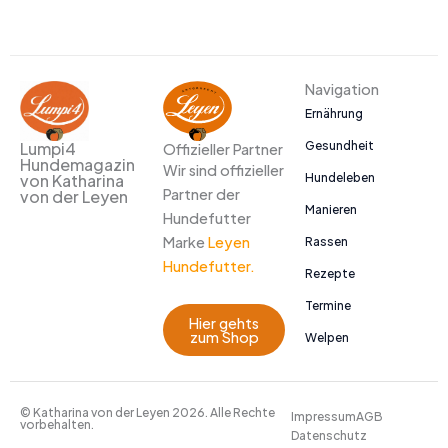
Navigation
Ernährung
Gesundheit
Lumpi4
Offizieller Partner
Hundemagazin
Wir sind offizieller
Hundeleben
von Katharina
Partner der
von der Leyen
Manieren
Hundefutter
Marke
Leyen
Rassen
Hundefutter.
Rezepte
Termine
Hier gehts
zum Shop
Welpen
© Katharina von der Leyen 2026. Alle Rechte
Impressum
AGB
vorbehalten.
Datenschutz