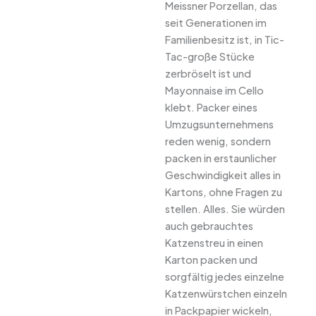
Meissner Porzellan, das
seit Generationen im
Familienbesitz ist, in Tic-
Tac-große Stücke
zerbröselt ist und
Mayonnaise im Cello
klebt. Packer eines
Umzugsunternehmens
reden wenig, sondern
packen in erstaunlicher
Geschwindigkeit alles in
Kartons, ohne Fragen zu
stellen. Alles. Sie würden
auch gebrauchtes
Katzenstreu in einen
Karton packen und
sorgfältig jedes einzelne
Katzenwürstchen einzeln
in Packpapier wickeln,