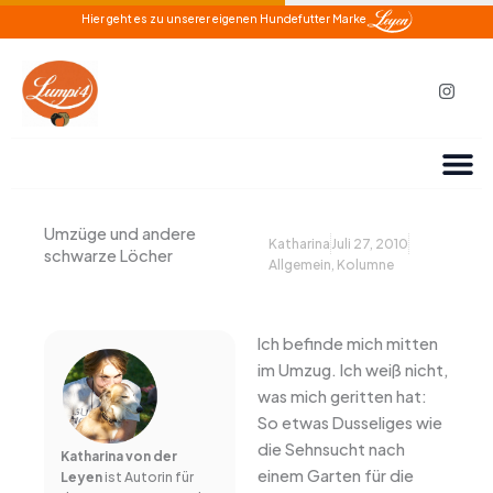
Zum
Hier geht es zu unserer eigenen Hundefutter Marke
Inhalt
springen
I
n
s
t
a
g
r
a
m
Umzüge und andere
Katharina
Juli 27, 2010
schwarze Löcher
Allgemein
,
Kolumne
Ich befinde mich mitten
im Umzug. Ich weiß nicht,
was mich geritten hat:
So etwas Dusseliges wie
die Sehnsucht nach
Katharina von der
einem Garten für die
Leyen
ist Autorin für