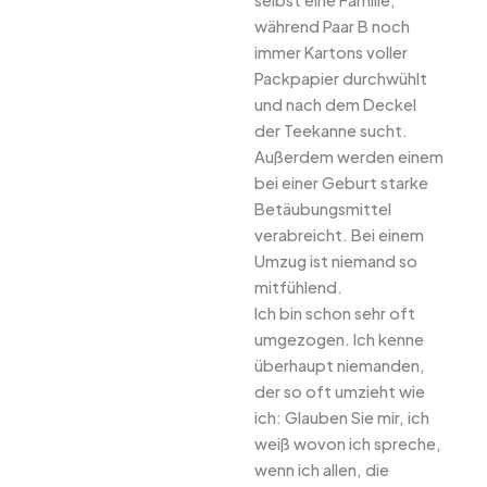
selbst eine Familie,
während Paar B noch
immer Kartons voller
Packpapier durchwühlt
und nach dem Deckel
der Teekanne sucht.
Außerdem werden einem
bei einer Geburt starke
Betäubungsmittel
verabreicht. Bei einem
Umzug ist niemand so
mitfühlend.
Ich bin schon sehr oft
umgezogen. Ich kenne
überhaupt niemanden,
der so oft umzieht wie
ich: Glauben Sie mir, ich
weiß wovon ich spreche,
wenn ich allen, die