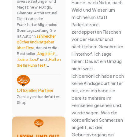
diverse Zeitungen und
Hunde, nach Natur, nach
Magazine wie Dogs,
Wald und Wiesen um
Glamour, Architectural
mich herum statt
Digist oder die
Parkplatznot,
Frankfurter Allgemeine
Sonntagszeitung. Sie
zerdepperten Flaschen
ist Autorin
zahlreicher
vor der Haustür und
Bücher und Ratgeber
nächtlichem Geschrei im
über Tiere
, darunter die
Hinterhof. Ich sage
Bestseller „
Angeleint!
„,
„
Leinen Los!
“ und „
Halten
Ihnen: Das ist ein Umzug
Sie Ihr Huhn fest!
„.
nicht wert.
Ich persönlich habe noch
keine Kindsgeburt hinter
Offizieller Partner
mir, aber ich habe sie
Zum Leyen Hundefutter
bereits mehrere im
Shop
Fernsehen gesehen und
würde sagen: Was die
körperlichen Schmerzen
angeht, ist der
Geburtsvorgang ein