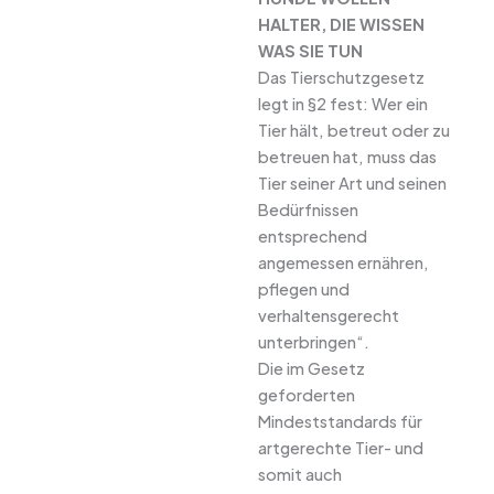
HALTER, DIE WISSEN
WAS SIE TUN
Das Tierschutzgesetz
legt in §2 fest: Wer ein
Tier hält, betreut oder zu
betreuen hat, muss das
Tier seiner Art und seinen
Bedürfnissen
entsprechend
angemessen ernähren,
pflegen und
verhaltensgerecht
unterbringen“.
Die im Gesetz
geforderten
Mindeststandards für
artgerechte Tier- und
somit auch