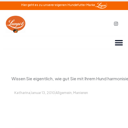
Zum
Hier geht es zu unserer eigenen Hundefutter Marke
Inhalt
springen
I
n
s
t
a
g
r
a
m
Wissen Sie eigentlich, wie gut Sie mit Ihrem Hund harmonisi
Katharina
Januar 13, 2010
Allgemein
,
Manieren