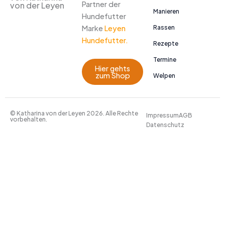
Partner der
von der Leyen
Manieren
Hundefutter
Marke
Leyen
Rassen
Hundefutter.
Rezepte
Termine
Hier gehts
zum Shop
Welpen
© Katharina von der Leyen 2026. Alle Rechte
Impressum
AGB
vorbehalten.
Datenschutz