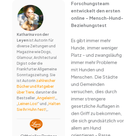
Forschungsteam
entwickelt den ersten
online – Mensch-Hund-
Beziehungstest
Katharina von der
Es gibt immer mehr
Leyen
ist Autorin für
diverse Zeitungen und
Hunde, immer weniger
Magazine wie Dogs,
Platz – und zwangsläufig
Glamour, Architectural
immer mehr Probleme
Digist oder die
mit Hunden und
Frankfurter Allgemeine
Sonntagszeitung. Sie
Menschen. Die Städte
ist Autorin
zahlreicher
und Gemeinden
Bücher und Ratgeber
versuchen, dies durch
über Tiere
, darunter die
Bestseller „
Angeleint!
„,
immer strengere
„
Leinen Los!
“ und „
Halten
gesetzliche Auflagen in
Sie Ihr Huhn fest!
„.
den Griff zu bekommen,
die sich grundsätzlich vor
allem am Hund
orientieren – Rasse,