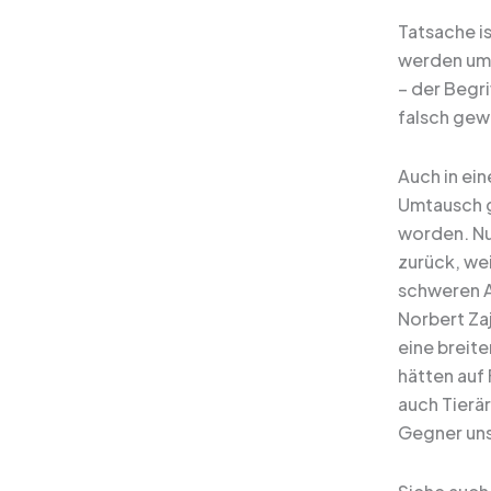
Tatsache is
werden umg
– der Begr
falsch gewä
Auch in ei
Umtausch ge
worden. Nu
zurück, wei
schweren A
Norbert Za
eine breit
hätten auf
auch Tierär
Gegner uns