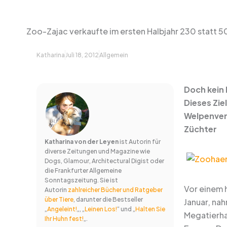
Zoo-Zajac verkaufte im ersten Halbjahr 230 statt 50
Katharina
Juli 18, 2012
Allgemein
Doch kein
Dieses Zie
Welpenverk
Züchter
Katharina von der Leyen
ist Autorin für
diverse Zeitungen und Magazine wie
Dogs, Glamour, Architectural Digist oder
die Frankfurter Allgemeine
Sonntagszeitung. Sie ist
Vor einem 
Autorin
zahlreicher Bücher und Ratgeber
über Tiere
, darunter die Bestseller
Januar, na
„
Angeleint!
„, „
Leinen Los!
“ und „
Halten Sie
Megatierha
Ihr Huhn fest!
„.