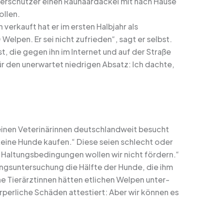
Tierschützer einen Rauhaardackel mit nach Hause
ollen.
erkauft hat er im ersten Halbjahr als
lpen. Er sei nicht zufrieden“, sagt er selbst.
t, die gegen ihn im Internet und auf der Straße
ür den unerwartet niedrigen Absatz: Ich dachte,
einen Veterinärinnen deutschlandweit besucht
h keine Hunde kaufen.“ Diese seien schlecht oder
che Haltungsbedingungen wollen wir nicht fördern.“
angsuntersuchung die Hälfte der Hunde, die ihm
ne Tierärztinnen hätten etlichen Welpen unter-
rliche Schäden attestiert: Aber wir können es