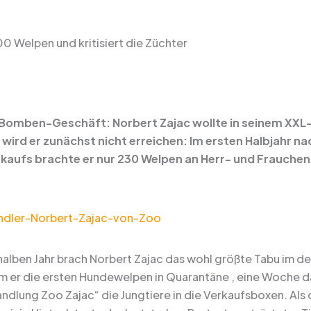
0 Welpen und kritisiert die Züchter
 Bomben-Geschäft: Norbert Zajac wollte in seinem XXL
l wird er zunächst nicht erreichen: Im ersten Halbjahr 
aufs brachte er nur 230 Welpen an Herr- und Frauchen.
halben Jahr brach Norbert Zajac das wohl größte Tabu im 
hm er die ersten Hundewelpen in Quarantäne , eine Woche da
ndlung Zoo Zajac“ die Jungtiere in die Verkaufsboxen. Al