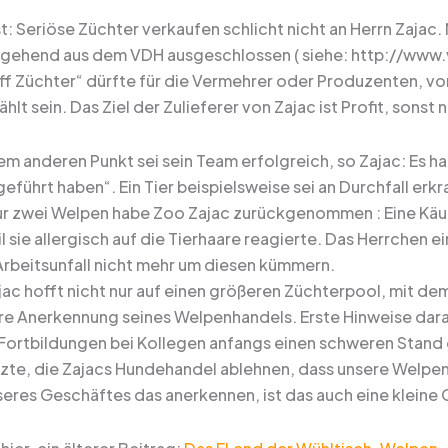
t: Seriöse Züchter verkaufen schlicht nicht an Herrn Zajac.
ehend aus dem VDH ausgeschlossen ( siehe: http://www
iff Züchter“ dürfte für die Vermehrer oder Produzenten, v
hlt sein. Das Ziel der Zulieferer von Zajac ist Profit, sonst n
nem anderen Punkt sei sein Team erfolgreich, so Zajac: Es 
führt haben“. Ein Tier beispielsweise sei an Durchfall erk
r zwei Welpen habe Zoo Zajac zurückgenommen : Eine Käufe
l sie allergisch auf die Tierhaare reagierte. Das Herrchen e
rbeitsunfall nicht mehr um diesen kümmern.
jac hofft nicht nur auf einen größeren Züchterpool, mit d
ere Anerkennung seines Welpenhandels. Erste Hinweise dara
 Fortbildungen bei Kollegen anfangs einen schweren Stand 
zte, die Zajacs Hundehandel ablehnen, dass unsere Welpen 
eres Geschäftes das anerkennen, ist das auch eine kleine