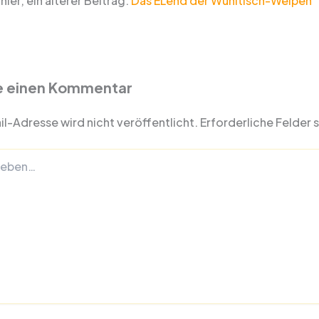
hier, ein älterer Beitrag:
Das ELend der Wühltisch-Welpen
e einen Kommentar
l-Adresse wird nicht veröffentlicht.
Erforderliche Felder 