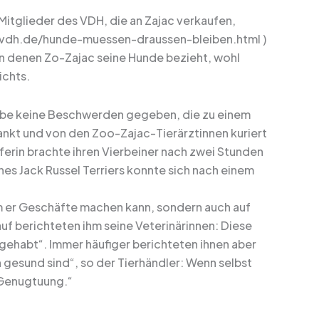
 Mitglieder des VDH, die an Zajac verkaufen,
.vdh.de/hunde-muessen-draussen-bleiben.html )
on denen Zo-Zajac seine Hunde bezieht, wohl
ichts.
habe keine Beschwerden gegeben, die zu einem
rankt und von den Zoo-Zajac-Tierärztinnen kuriert
rin brachte ihren Vierbeiner nach zwei Stunden
ines Jack Russel Terriers konnte sich nach einem
em er Geschäfte machen kann, sondern auch auf
uf berichteten ihm seine Veterinärinnen: Diese
gehabt“. Immer häufiger berichteten ihnen aber
gesund sind“, so der Tierhändler: Wenn selbst
 Genugtuung.“