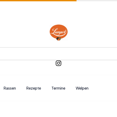
I
n
s
t
a
Rassen
Rezepte
Termine
Welpen
g
r
a
m