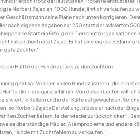
minic Hietsch trotz der lautstarken Proteste entrüsteter 
digte Norbert Zajac an, 1000 Hunde jährlich verkaufen zu w
r Geschäftsmann seine Pläne nach unten korrigieren. Denn v
r nach eigenen Angaben nur 230 statt der avisierten 500 We
hleppende Start ein Erfolg der Tierschutzorganisationen is
ht haben, bestreitet Zajac. Er hat eine eigene Erklärung f
hr gute Züchter.“
kt die Hälfte der Hunde zurück zu den Züchtern
hnung geht so: Von den vielen Hundezüchtern, die er mit s
die Hälfte die Tiere ganz schlimm. Von diesen Leuten will ic
ozialisiert, in Kellern und in der Kälte aufgewachsen. Sol
en, so Norbert Zajacs Darstellung, müsse er nach der Eing
hlten Züchter liefern, leider wieder zurückschicken“. Sei
weise überständige Mäuler, Atemprobleme und andere körpe
eisten, Hunde mit Zuchtfehlern zu verkaufen.“