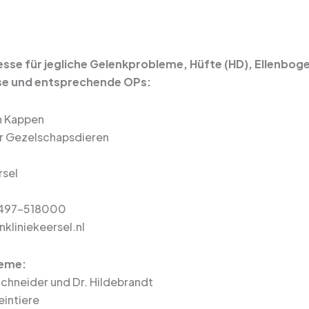
sse für jegliche Gelenkprobleme, Hüfte (HD), Ellenbogen
se und entsprechende OPs:
n Kappen
or Gezelschapsdieren
rsel
-497-518000
kliniekeersel.nl
leme:
Schneider und Dr. Hildebrandt
leintiere