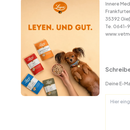
Innere Medi
Frankfurter
35392 Gie
Te. 0641-
www.vetme
Schreib
Deine E-Mai
Hier
eingeben…