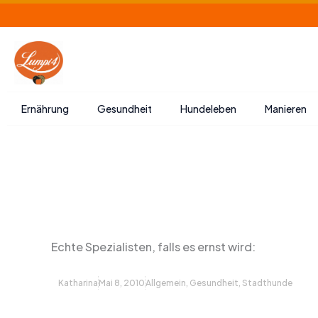
Zum
Inhalt
springen
Ernährung
Gesundheit
Hundeleben
Manieren
Echte Spezialisten, falls es ernst wird:
Katharina
Mai 8, 2010
Allgemein
,
Gesundheit
,
Stadthunde