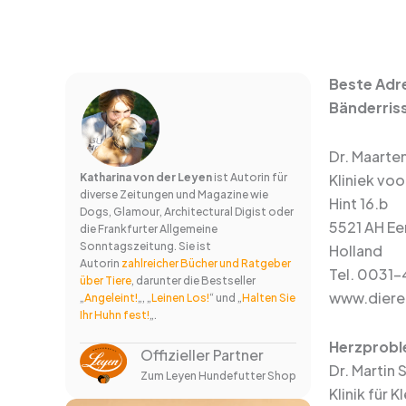
Beste Adre
Bänderris
Dr. Maarte
Katharina von der Leyen
ist Autorin für
Kliniek vo
diverse Zeitungen und Magazine wie
Hint 16.b
Dogs, Glamour, Architectural Digist oder
5521 AH Ee
die Frankfurter Allgemeine
Sonntagszeitung. Sie ist
Holland
Autorin
zahlreicher Bücher und Ratgeber
Tel. 0031
über Tiere
, darunter die Bestseller
www.dieren
„
Angeleint!
„, „
Leinen Los!
“ und „
Halten Sie
Ihr Huhn fest!
„.
Herzprob
Offizieller Partner
Dr. Martin 
Zum Leyen Hundefutter Shop
Klinik für K