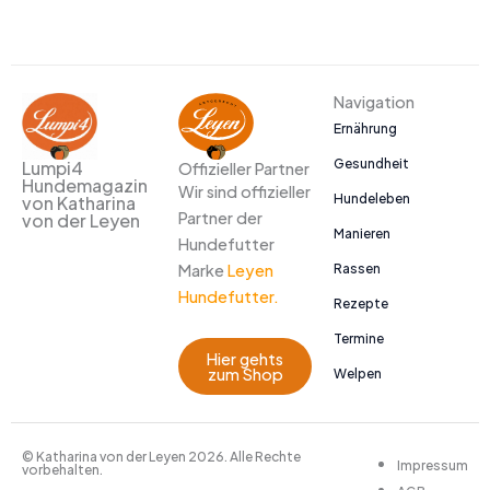
Navigation
Ernährung
Gesundheit
Lumpi4
Offizieller Partner
Hundemagazin
Wir sind offizieller
Hundeleben
von Katharina
Partner der
von der Leyen
Manieren
Hundefutter
Marke
Leyen
Rassen
Hundefutter.
Rezepte
Termine
Hier gehts
zum Shop
Welpen
© Katharina von der Leyen 2026. Alle Rechte
Impressum
vorbehalten.