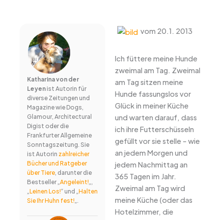
vom 20.1. 2013
Ich füttere meine Hunde
zweimal am Tag. Zweimal
Katharina von der
am Tag sitzen meine
Leyen
ist Autorin für
Hunde fassungslos vor
diverse Zeitungen und
Glück in meiner Küche
Magazine wie Dogs,
und warten darauf, dass
Glamour, Architectural
Digist oder die
ich ihre Futterschüsseln
Frankfurter Allgemeine
gefüllt vor sie stelle – wie
Sonntagszeitung. Sie
an jedem Morgen und
ist Autorin
zahlreicher
Bücher und Ratgeber
jedem Nachmittag an
über Tiere
, darunter die
365 Tagen im Jahr.
Bestseller „
Angeleint!
„,
Zweimal am Tag wird
„
Leinen Los!
“ und „
Halten
meine Küche (oder das
Sie Ihr Huhn fest!
„.
Hotelzimmer, die