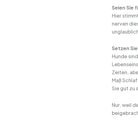
Seien Sie f
Hier stimm
nerven die
unglaublich
Setzen Sie
Hunde sind
Lebenseins
Zeiten, abe
Maß Schlaf 
Sie gut zu 
Nur, weil d
beigebrach