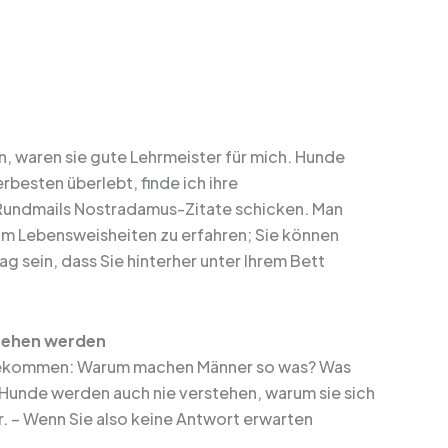
in, waren sie gute Lehrmeister für mich. Hunde
rbesten überlebt, finde ich ihre
r Rundmails Nostradamus-Zitate schicken. Man
m Lebensweisheiten zu erfahren; Sie können
 sein, dass Sie hinterher unter Ihrem Bett
stehen werden
r bekommen: Warum machen Männer so was? Was
? Hunde werden auch nie verstehen, warum sie sich
er. – Wenn Sie also keine Antwort erwarten