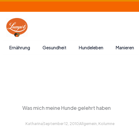
Zum
Inhalt
springen
Ernährung
Gesundheit
Hundeleben
Manieren
Was mich meine Hunde gelehrt haben
Katharina
September 12, 2010
Allgemein
,
Kolumne