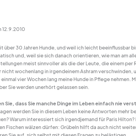
 12.9.2010
it über 30 Jahren Hunde, und weil ich leicht beeinflussbar b
tisch und, weil sie sich danach orientieren, wie man am alle
tellungen meist sinnvoller als die der Leute, die einem pe
r nicht wochenlang in irgendeinem Ashram verschwinden, u
 einmal vier Wochen lang meine Hunde in Pflege nehmen. Mag
aber Sie werden unerhört gelassen sein.
n Sie, dass Sie manche Dinge im Leben einfach nie ver
Fragen werden Sie in diesem Leben keine Antworten meh
uen? Warum interessiert sich irgendjemand für Paris Hilton
ten Fischen wälzen dürfen: Grübeln hilft da auch nicht weit
en Sie auf, sich selbst mit diesen Fragen zu belästigen.