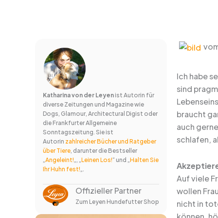
vom
Ich habe se
sind pragma
Katharina von der Leyen
ist Autorin für
Lebenseins
diverse Zeitungen und Magazine wie
braucht ga
Dogs, Glamour, Architectural Digist oder
die Frankfurter Allgemeine
auch gerne
Sonntagszeitung. Sie ist
schlafen, 
Autorin
zahlreicher Bücher und Ratgeber
über Tiere
, darunter die Bestseller
„
Angeleint!
„, „
Leinen Los!
“ und „
Halten Sie
Akzeptiere
Ihr Huhn fest!
„.
Auf viele 
Offizieller Partner
wollen Fra
Zum Leyen Hundefutter Shop
nicht in to
können, hör