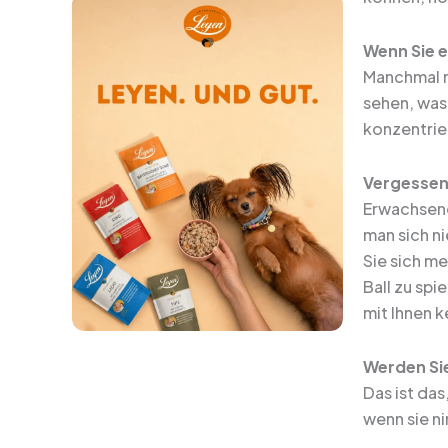
Wenn Sie e
Manchmal m
sehen, was 
konzentrier
Vergessen 
Erwachsene 
man sich n
Sie sich me
Ball zu spi
mit Ihnen k
Werden Si
Das ist das
wenn sie ni