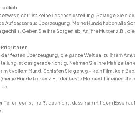
riedlich
t etwas nicht“ ist keine Lebenseinstellung. Solange Sie n
se Aufpasser aus Überzeugung. Meine Hunde haben alle So
 gechillt. Geben Sie Ihre Sorgen ab. An Ihre Mutter z.B., d
 Prioritäten
 der festen Überzeugung, die ganze Welt sei zu ihrem Amü
tellung ist das gerade richtig. Nehmen Sie Ihre Mahlzeiten
r mit vollem Mund. Schlafen Sie genug – kein Film, kein Buch
(meine Hunde finden z.B., der beste Moment für einen klein
sich.
er Teller leer ist, heißt das nicht, dass man mit dem Essen
t.