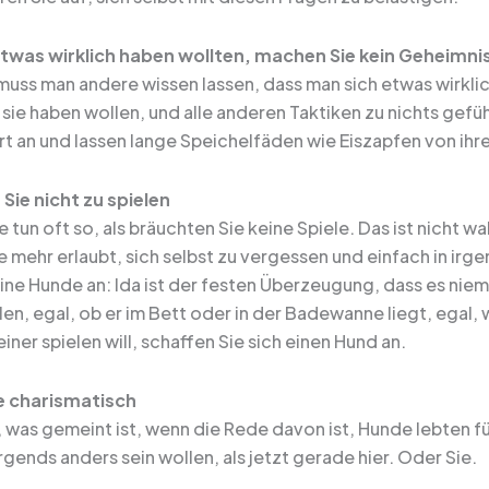
twas wirklich haben wollten, machen Sie kein Geheimni
uss man andere wissen lassen, dass man sich etwas wirkli
sie haben wollen, und alle anderen Taktiken zu nichts gefüh
t an und lassen lange Speichelfäden wie Eiszapfen von ihre
Sie nicht zu spielen
tun oft so, als bräuchten Sie keine Spiele. Das ist nicht wa
ie mehr erlaubt, sich selbst zu vergessen und einfach in i
ine Hunde an: Ida ist der festen Überzeugung, dass es niem
elen, egal, ob er im Bett oder in der Badewanne liegt, egal
einer spielen will, schaffen Sie sich einen Hund an.
e charismatisch
, was gemeint ist, wenn die Rede davon ist, Hunde lebten 
rgends anders sein wollen, als jetzt gerade hier. Oder Sie.