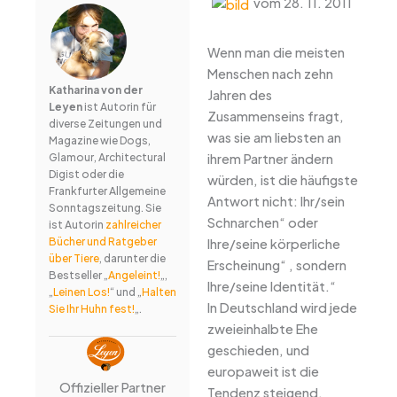
vom 28. 11. 2011
Wenn man die meisten
Menschen nach zehn
Katharina von der
Jahren des
Leyen
ist Autorin für
Zusammenseins fragt,
diverse Zeitungen und
was sie am liebsten an
Magazine wie Dogs,
ihrem Partner ändern
Glamour, Architectural
Digist oder die
würden, ist die häufigste
Frankfurter Allgemeine
Antwort nicht: Ihr/sein
Sonntagszeitung. Sie
Schnarchen“ oder
ist Autorin
zahlreicher
Bücher und Ratgeber
Ihre/seine körperliche
über Tiere
, darunter die
Erscheinung“ , sondern
Bestseller „
Angeleint!
„,
Ihre/seine Identität.“
„
Leinen Los!
“ und „
Halten
In Deutschland wird jede
Sie Ihr Huhn fest!
„.
zweieinhalbte Ehe
geschieden, und
europaweit ist die
Offizieller Partner
Tendenz steigend.