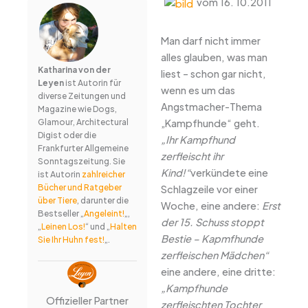
vom 16. 10.2011
Man darf nicht immer
alles glauben, was man
Katharina von der
liest – schon gar nicht,
Leyen
ist Autorin für
wenn es um das
diverse Zeitungen und
Angstmacher-Thema
Magazine wie Dogs,
„Kampfhunde“ geht.
Glamour, Architectural
Digist oder die
„Ihr Kampfhund
Frankfurter Allgemeine
zerfleischt ihr
Sonntagszeitung. Sie
Kind!“
verkündete eine
ist Autorin
zahlreicher
Bücher und Ratgeber
Schlagzeile vor einer
über Tiere
, darunter die
Woche, eine andere:
Erst
Bestseller „
Angeleint!
„,
der 15. Schuss stoppt
„
Leinen Los!
“ und „
Halten
Bestie – Kapmfhunde
Sie Ihr Huhn fest!
„.
zerfleischen Mädchen“
eine andere, eine dritte:
„Kampfhunde
Offizieller Partner
zerfleischten Tochter