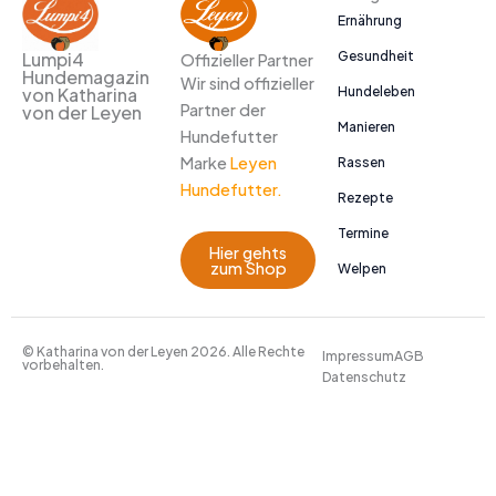
Ernährung
Gesundheit
Lumpi4
Offizieller Partner
Hundemagazin
Wir sind offizieller
Hundeleben
von Katharina
Partner der
von der Leyen
Manieren
Hundefutter
Marke
Leyen
Rassen
Hundefutter.
Rezepte
Termine
Hier gehts
zum Shop
Welpen
© Katharina von der Leyen 2026. Alle Rechte
Impressum
AGB
vorbehalten.
Datenschutz