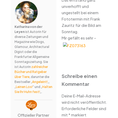
unverhofft und
ungestellt bei einem
Fototermin mit Frank
Zauritz für die Bild am
Katharina von der
Sonntag.
Leyen
ist Autorin für
diverse Zeitungen und
Mir gefällt es sehr –
Magazine wie Dogs,
Glamour, Architectural
Digist oder die
Frankfurter Allgemeine
Sonntagszeitung. Sie
ist Autorin
zahlreicher
Bücher und Ratgeber
Schreibe einen
über Tiere
, darunter die
Bestseller „
Angeleint!
„,
Kommentar
„
Leinen Los!
“ und „
Halten
Sie Ihr Huhn fest!
„.
Deine E-Mail-Adresse
wird nicht veröffentlicht.
Erforderliche Felder sind
mit
*
markiert
Offizieller Partner