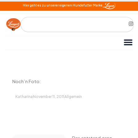
Zum
Hier geht es zu unserer eigenen Hundefutter Marke
Inhalt
springen
Search
I
n
s
t
a
g
r
a
m
Noch’n Foto:
Katharina
November 11, 2011
Allgemein
Das entstand ganz