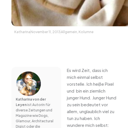
Katharina
November 11, 2013
Allgemein
,
Kolumne
Es wird Zeit, dass ich
mich einmal selbst
vorstelle. Ich heiße Pixel
und bin ein ziemlich
junger Hund. Junger Hund
Katharina von der
zu sein bedeutet vor
Leyen
ist Autorin für
diverse Zeitungen und
allem, unglaublich viel zu
Magazine wie Dogs,
tun zu haben. Ich
Glamour, Architectural
wundere mich selbst:
Digist oder die