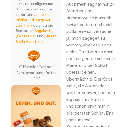
Auch mein Tag hat nur 24
Frankfurter Allgemeine
Sonntagszeitung. Sie
Stunden, und
ist Autorin
zahlreicher
dummerweise muss ich
Bücher und Ratgeber
zwischendurch sehr viel
über Tiere
, darunter die
schlafen – ich versuche
Bestseller „
Angeleint!
„,
„
Leinen Los!
“ und „
Halten
ja, mich dagegen zu
Sie Ihr Huhn fest!
„.
wehren, aber es klappt
nicht. Da sitzt man dann
und hat gerade sehr viele
Pläne, und der Schlaf
Offizieller Partner
überfällt einen.
Zum Leyen Hundefutter
Shop
Übermächtig. Der Kopf
sinkt, die Augenlider
werden schwer, und man
legt sich mal kurz hin –
und schon sinkt man in
allertiefsten Schlaf. Eine
unglaubliche
Zweitverschwendung!