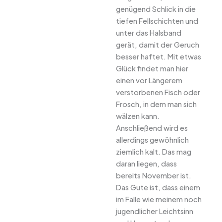
genügend Schlick in die
tiefen Fellschichten und
unter das Halsband
gerät, damit der Geruch
besser haftet. Mit etwas
Glück findet man hier
einen vor Längerem
verstorbenen Fisch oder
Frosch, in dem man sich
wälzen kann.
Anschließend wird es
allerdings gewöhnlich
ziemlich kalt. Das mag
daran liegen, dass
bereits November ist.
Das Gute ist, dass einem
im Falle wie meinem noch
jugendlicher Leichtsinn