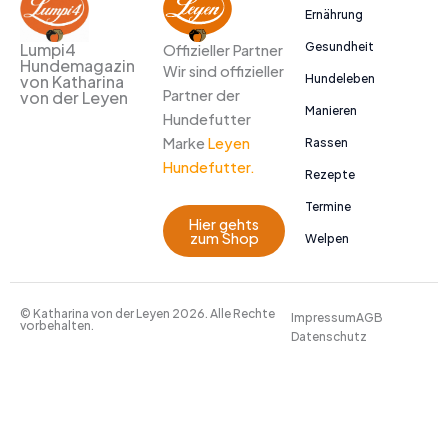
Ernährung
Gesundheit
Lumpi4
Offizieller Partner
Hundemagazin
Wir sind offizieller
Hundeleben
von Katharina
Partner der
von der Leyen
Manieren
Hundefutter
Marke
Leyen
Rassen
Hundefutter.
Rezepte
Termine
Hier gehts
zum Shop
Welpen
© Katharina von der Leyen 2026. Alle Rechte
Impressum
AGB
vorbehalten.
Datenschutz