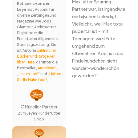
Max‘ alter Sparring-
Katharina von der
Partner war, ist irgendwie
Leyen
ist Autorin für
diverse Zeitungen und
ein bißchen beleidigt.
Magazine wie Dogs,
Vielleicht, weil Max total
Glamour, Architectural
pubertär ist – mit
Digist oder die
Teenagern wird Fritz
Frankfurter Allgemeine
Sonntagszeitung. Sie
umgehend zum
ist Autorin
zahlreicher
Oberlehrer. Aber ist das
Bücher und Ratgeber
Findelhündchen nicht
über Tiere
, darunter die
wunder-wunderschön
Bestseller „
Angeleint!
„,
„
Leinen Los!
“ und „
Halten
geworden?
Sie Ihr Huhn fest!
„.
Offizieller Partner
Zum Leyen Hundefutter
Shop