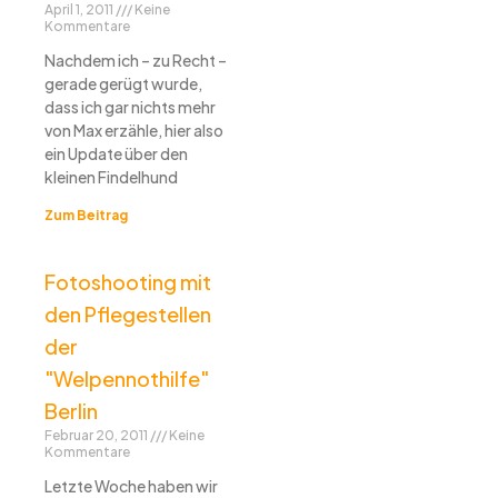
April 1, 2011
Keine
Kommentare
Nachdem ich – zu Recht –
gerade gerügt wurde,
dass ich gar nichts mehr
von Max erzähle, hier also
ein Update über den
kleinen Findelhund
Zum Beitrag
Fotoshooting mit
den Pflegestellen
der
"Welpennothilfe"
Berlin
Februar 20, 2011
Keine
Kommentare
Letzte Woche haben wir