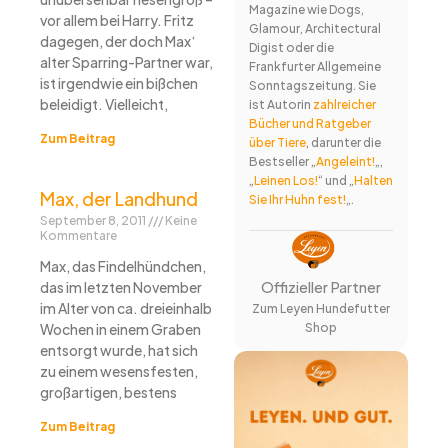
Magazine wie Dogs,
vor allem bei Harry. Fritz
Glamour, Architectural
dagegen, der doch Max‘
Digist oder die
alter Sparring-Partner war,
Frankfurter Allgemeine
ist irgendwie ein bißchen
Sonntagszeitung. Sie
beleidigt. Vielleicht,
ist Autorin
zahlreicher
Bücher und Ratgeber
Zum Beitrag
über Tiere
, darunter die
Bestseller „
Angeleint!
„,
„
Leinen Los!
“ und „
Halten
Max, der Landhund
Sie Ihr Huhn fest!
„.
September 8, 2011
Keine
Kommentare
Max, das Findelhündchen,
Offizieller Partner
das im letzten November
im Alter von ca. dreieinhalb
Zum Leyen Hundefutter
Shop
Wochen in einem Graben
entsorgt wurde, hat sich
zu einem wesensfesten,
großartigen, bestens
Zum Beitrag