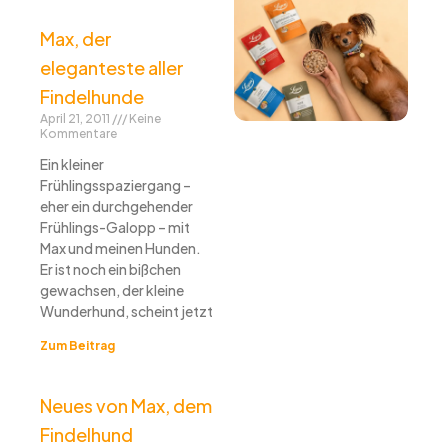
Max, der
eleganteste aller
Findelhunde
April 21, 2011
Keine
Kommentare
Ein kleiner
Frühlingsspaziergang –
eher ein durchgehender
Frühlings-Galopp – mit
Max und meinen Hunden.
Er ist noch ein bißchen
gewachsen, der kleine
Wunderhund, scheint jetzt
Zum Beitrag
Neues von Max, dem
Findelhund