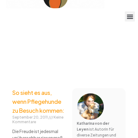
Page
Page
Page
So sieht es aus,
wenn Pflegehunde
zu Besuch kommen:
September 20, 2011
Keine
Kommentare
Katharina von der
Leyen
ist Autorin für
Die Freude ist jedesmal
diverse Zeitungen und
unübersehbar riesengroß –