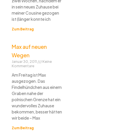
zwei Wochen, nachdem er
in sein neues Zuhause bei
meiner Cousine gezogen
ist (länger konnte ich
Zum Beitrag
Max auf neuen
Wegen
Januar 30, 2011
Keine
Kommentare
Am Freitag ist Max
ausgezogen. Das
Findelhündchen aus einem
Graben nahe der
polnischen Grenze hat ein
wundervolles Zuhause
bekommen, besser hätten
wir beide – Max
Zum Beitrag