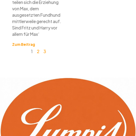
teilen sich die Erziehung
von Max, dem
ausgesetzten Fundhund
mittlerweile gerecht auf.
Sind Fritz und Harry vor
allem für Max‘
Zum Beitrag
1
2
3