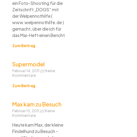
ein Foto-Shooting für die
Zeitschrift „DOGS“ mit
der Welpennothilfe (
www.welpennothilfe.de )
gemacht, über die ich für
das Mai-Heft einen Bericht
Zum Beitrag
Supermodel
Februar 14, 2011
Keine
Kommentare
Zum Beitrag
Max kam zu Besuch
Februar 13, 2011
Keine
Kommentare
Heute kam Max, der kleine
Findelhund zu Besuch –