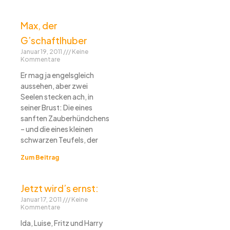
Max, der
G’schaftlhuber
Januar 19, 2011
Keine
Kommentare
Er mag ja engelsgleich
aussehen, aber zwei
Seelen stecken ach, in
seiner Brust: Die eines
sanften Zauberhündchens
– und die eines kleinen
schwarzen Teufels, der
Zum Beitrag
Jetzt wird’s ernst:
Januar 17, 2011
Keine
Kommentare
Ida, Luise, Fritz und Harry