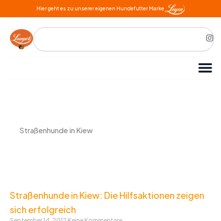
Zum
Hier geht es zu unserer eigenen Hundefutter Marke
Inhalt
springen
Search
I
n
s
t
a
g
r
a
m
Straßenhunde in Kiew
Straßenhunde in Kiew: Die Hilfsaktionen zeigen
sich erfolgreich
September 14, 2012
Keine Kommentare