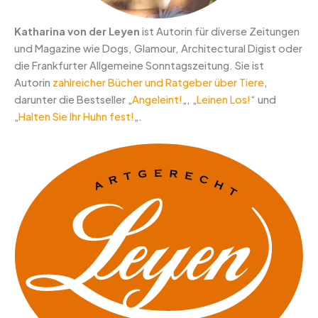
Katharina von der Leyen
ist Autorin für diverse Zeitungen
und Magazine wie Dogs, Glamour, Architectural Digist oder
die Frankfurter Allgemeine Sonntagszeitung. Sie ist
Autorin
zahlreicher Bücher und Ratgeber über Tiere
,
darunter die Bestseller „
Angeleint!
„, „
Leinen Los!
“ und
„
Halten Sie Ihr Huhn fest!
„.