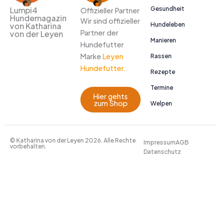
Gesundheit
Lumpi4
Offizieller Partner
Hundemagazin
Wir sind offizieller
Hundeleben
von Katharina
Partner der
von der Leyen
Manieren
Hundefutter
Marke
Leyen
Rassen
Hundefutter.
Rezepte
Termine
Hier gehts
zum Shop
Welpen
© Katharina von der Leyen 2026. Alle Rechte
Impressum
AGB
vorbehalten.
Datenschutz