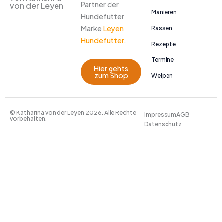
Partner der
von der Leyen
Manieren
Hundefutter
Marke
Leyen
Rassen
Hundefutter.
Rezepte
Termine
Hier gehts
zum Shop
Welpen
© Katharina von der Leyen 2026. Alle Rechte
Impressum
AGB
vorbehalten.
Datenschutz