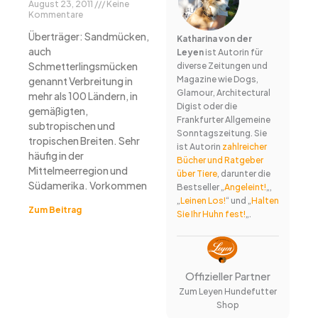
August 23, 2011
Keine
Kommentare
Überträger: Sandmücken,
Katharina von der
auch
Leyen
ist Autorin für
Schmetterlingsmücken
diverse Zeitungen und
Magazine wie Dogs,
genannt Verbreitung in
Glamour, Architectural
mehr als 100 Ländern, in
Digist oder die
gemäßigten,
Frankfurter Allgemeine
subtropischen und
Sonntagszeitung. Sie
tropischen Breiten. Sehr
ist Autorin
zahlreicher
häufig in der
Bücher und Ratgeber
Mittelmeerregion und
über Tiere
, darunter die
Südamerika. Vorkommen
Bestseller „
Angeleint!
„,
„
Leinen Los!
“ und „
Halten
Zum Beitrag
Sie Ihr Huhn fest!
„.
Offizieller Partner
Zum Leyen Hundefutter
Shop