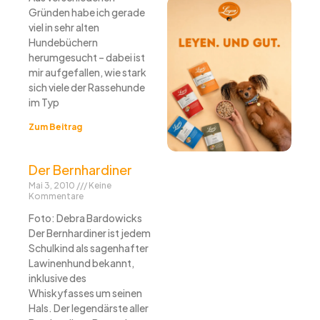
Gründen habe ich gerade
viel in sehr alten
Hundebüchern
herumgesucht – dabei ist
mir aufgefallen, wie stark
sich viele der Rassehunde
im Typ
Zum Beitrag
Der Bernhardiner
Mai 3, 2010
Keine
Kommentare
Foto: Debra Bardowicks
Der Bernhardiner ist jedem
Schulkind als sagenhafter
Lawinenhund bekannt,
inklusive des
Whiskyfasses um seinen
Hals. Der legendärste aller