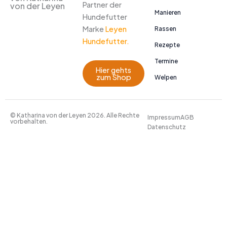
Partner der
von der Leyen
Manieren
Hundefutter
Marke
Leyen
Rassen
Hundefutter.
Rezepte
Termine
Hier gehts
zum Shop
Welpen
© Katharina von der Leyen 2026. Alle Rechte
Impressum
AGB
vorbehalten.
Datenschutz