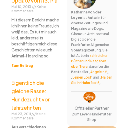
Update vom 13. Mai
Mai 10, 2013
Keine
Kommentare
Katharina von der
Leyen
ist Autorin für
Mit diesem Bericht mache
diverse Zeitungen und
ich Ihnen keine Freude, ich
Magazine wie Dogs,
weiß das. Es tut mir auch
Glamour, Architectural
leid, andererseits
Digist oder die
beschäftigen mich diese
Frankfurter Allgemeine
Geschichten wie auch
Sonntagszeitung. Sie
Animal-Hoarding so
ist Autorin
zahlreicher
Bücher und Ratgeber
Zum Beitrag
über Tiere
, darunter die
Bestseller „
Angeleint!
„,
„
Leinen Los!
“ und „
Halten
Eigentlich die
Sie Ihr Huhn fest!
„.
gleiche Rasse:
Hundezucht vor
Jahrzehnten
Offizieller Partner
Mai 23, 2011
Keine
Zum Leyen Hundefutter
Kommentare
Shop
Aus verschiedenen