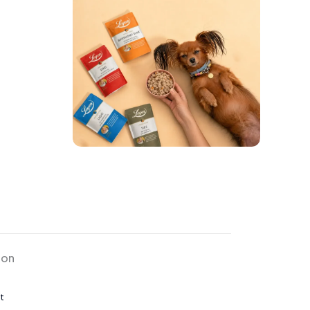
ion
t