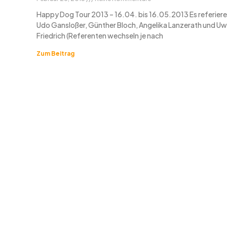
Happy Dog Tour 2013 – 16.04. bis 16.05.2013 Es referiere
Udo Gansloßer, Günther Bloch, Angelika Lanzerath und U
Friedrich (Referenten wechseln je nach
Zum Beitrag