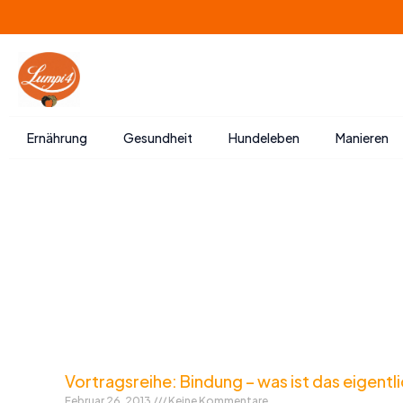
Zum
Inhalt
springen
Ernährung
Gesundheit
Hundeleben
Manieren
Vortragsreihe: Bindung – was ist das eigentl
Februar 26, 2013
Keine Kommentare