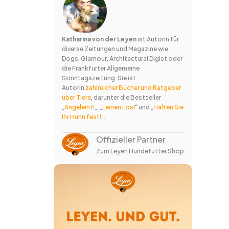
Katharina von der Leyen
ist Autorin für
diverse Zeitungen und Magazine wie
Dogs, Glamour, Architectural Digist oder
die Frankfurter Allgemeine
Sonntagszeitung. Sie ist
Autorin
zahlreicher Bücher und Ratgeber
über Tiere
, darunter die Bestseller
„
Angeleint!
„, „
Leinen Los!
“ und „
Halten Sie
Ihr Huhn fest!
„.
Offizieller Partner
Zum Leyen Hundefutter Shop