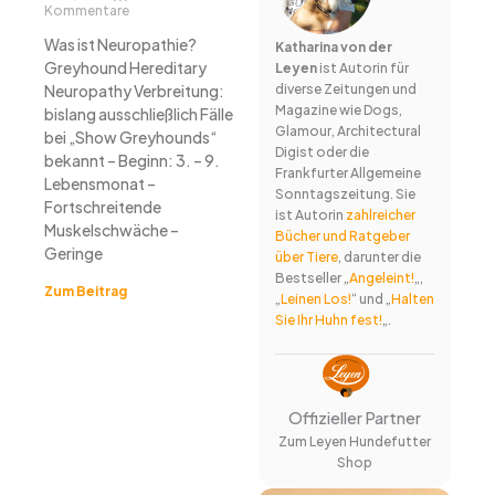
Kommentare
Was ist Neuropathie?
Katharina von der
Greyhound Hereditary
Leyen
ist Autorin für
Neuropathy Verbreitung:
diverse Zeitungen und
Magazine wie Dogs,
bislang ausschließlich Fälle
Glamour, Architectural
bei „Show Greyhounds“
Digist oder die
bekannt – Beginn: 3. – 9.
Frankfurter Allgemeine
Lebensmonat –
Sonntagszeitung. Sie
Fortschreitende
ist Autorin
zahlreicher
Muskelschwäche –
Bücher und Ratgeber
Geringe
über Tiere
, darunter die
Bestseller „
Angeleint!
„,
Zum Beitrag
„
Leinen Los!
“ und „
Halten
Sie Ihr Huhn fest!
„.
Offizieller Partner
Zum Leyen Hundefutter
Shop