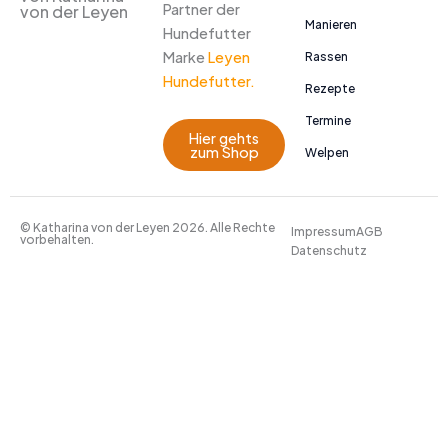
Partner der
von der Leyen
Manieren
Hundefutter
Marke
Leyen
Rassen
Hundefutter.
Rezepte
Termine
Hier gehts
zum Shop
Welpen
© Katharina von der Leyen 2026. Alle Rechte
Impressum
AGB
vorbehalten.
Datenschutz