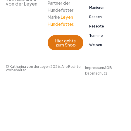
Partner der
von der Leyen
Manieren
Hundefutter
Marke
Leyen
Rassen
Hundefutter.
Rezepte
Termine
Hier gehts
zum Shop
Welpen
© Katharina von der Leyen 2026. Alle Rechte
Impressum
AGB
vorbehalten.
Datenschutz