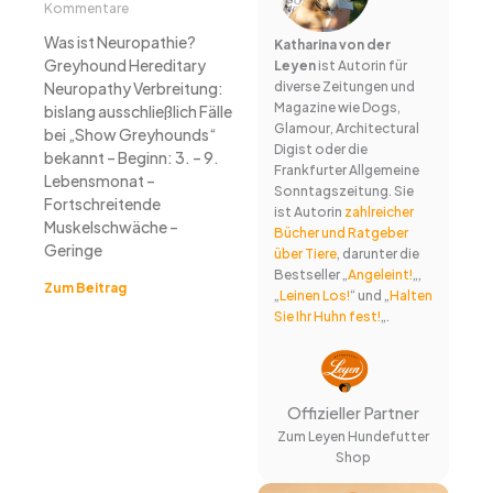
Kommentare
Was ist Neuropathie?
Katharina von der
Greyhound Hereditary
Leyen
ist Autorin für
Neuropathy Verbreitung:
diverse Zeitungen und
Magazine wie Dogs,
bislang ausschließlich Fälle
Glamour, Architectural
bei „Show Greyhounds“
Digist oder die
bekannt – Beginn: 3. – 9.
Frankfurter Allgemeine
Lebensmonat –
Sonntagszeitung. Sie
Fortschreitende
ist Autorin
zahlreicher
Muskelschwäche –
Bücher und Ratgeber
Geringe
über Tiere
, darunter die
Bestseller „
Angeleint!
„,
Zum Beitrag
„
Leinen Los!
“ und „
Halten
Sie Ihr Huhn fest!
„.
Offizieller Partner
Zum Leyen Hundefutter
Shop