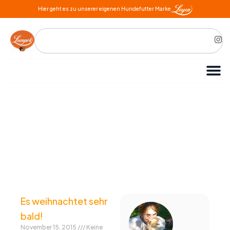
Zum
Hier geht es zu unserer eigenen Hundefutter Marke
Inhalt
springen
Search
I
n
s
t
a
g
r
a
m
Es weihnachtet sehr
bald!
November 15, 2015
Keine