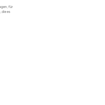
agen, für
 die es