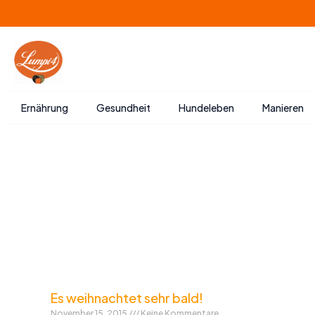
Zum
Inhalt
springen
Ernährung
Gesundheit
Hundeleben
Manieren
Es weihnachtet sehr bald!
November 15, 2015
Keine Kommentare