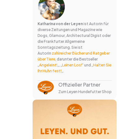
Katharina von der Leyen
ist Autorin für
diverse Zeitungen und Magazine wie
Dogs, Glamour, Architectural Digist oder
die Frankfurter Allgemeine
Sonntagszeitung. Sie ist
Autorin
zahlreicher Bücher und Ratgeber
über Tiere
, darunter die Bestseller
„
Angeleint!
„, „
Leinen Los!
“ und „
Halten Sie
Ihr Huhn fest!
„.
Offizieller Partner
Zum Leyen Hundefutter Shop