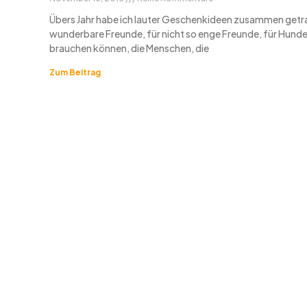
Übers Jahr habe ich lauter Geschenkideen zusammen getr
wunderbare Freunde, für nicht so enge Freunde, für Hunde,
brauchen können, die Menschen, die
Zum Beitrag