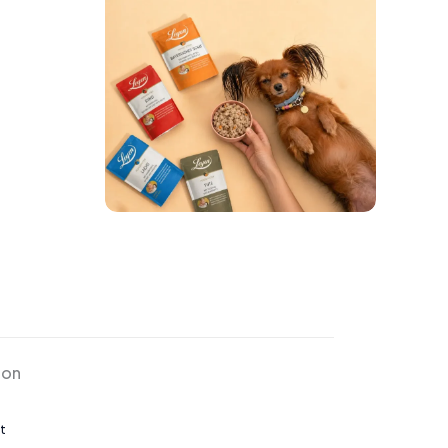
ion
t