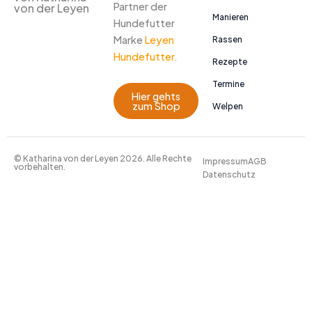
Partner der
von der Leyen
Manieren
Hundefutter
Marke
Leyen
Rassen
Hundefutter.
Rezepte
Termine
Hier gehts
zum Shop
Welpen
© Katharina von der Leyen 2026. Alle Rechte
Impressum
AGB
vorbehalten.
Datenschutz