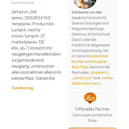
Kommentare
[amazon_link
Katharina von der
asins=’3833834765′
Leyen
ist Autorin für
template=’ProductAd-
diverse Zeitungen und
Magazine wie Dogs,
Lumpi4-rechts‘
Glamour, Architectural
store=’lumpi4-21′
Digist oder die
marketplace=’DE‘
Frankfurter Allgemeine
link_id=“] Vorsicht mit
Sonntagszeitung. Sie
neugierigen Hundekindern
ist Autorin
zahlreicher
Junge Hunde sind
Bücher und Ratgeber
neugierig, untersuchen
über Tiere
, darunter die
alles und nehmen alles in ihr
Bestseller „
Angeleint!
„,
kleines Maul. Gehen Sie
„
Leinen Los!
“ und „
Halten
Sie Ihr Huhn fest!
„.
Zum Beitrag
Offizieller Partner
Zum Leyen Hundefutter
Shop