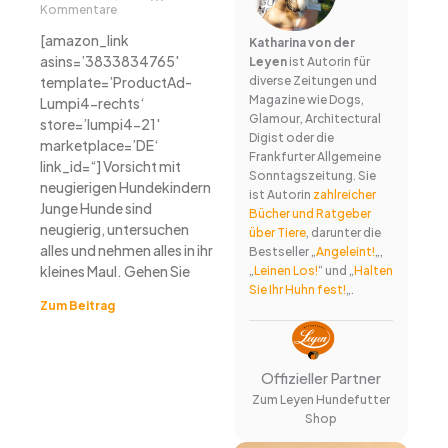
Kommentare
[amazon_link
Katharina von der
asins=’3833834765′
Leyen
ist Autorin für
template=’ProductAd-
diverse Zeitungen und
Magazine wie Dogs,
Lumpi4-rechts‘
Glamour, Architectural
store=’lumpi4-21′
Digist oder die
marketplace=’DE‘
Frankfurter Allgemeine
link_id=“] Vorsicht mit
Sonntagszeitung. Sie
neugierigen Hundekindern
ist Autorin
zahlreicher
Junge Hunde sind
Bücher und Ratgeber
neugierig, untersuchen
über Tiere
, darunter die
alles und nehmen alles in ihr
Bestseller „
Angeleint!
„,
kleines Maul. Gehen Sie
„
Leinen Los!
“ und „
Halten
Sie Ihr Huhn fest!
„.
Zum Beitrag
Offizieller Partner
Zum Leyen Hundefutter
Shop