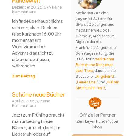
Hundewelt
Dezember 20, 2016
Keine
Kommentare
Katharina von der
Leyen
ist Autorin für
Ich finde überhaupt nichts
diverse Zeitungen und
schöner, als im Dunklen
Magazine wie Dogs,
(also kurz nach 16.00 Uhr
Glamour, Architectural
momentan) im
Digist oder die
Wohnzimmer bei
Frankfurter Allgemeine
Adventskranzlicht zu
Sonntagszeitung. Sie
sitzen und zu lesen,
ist Autorin
zahlreicher
Bücher und Ratgeber
während im
über Tiere
, darunter die
Zum Beitrag
Bestseller „
Angeleint!
„,
„
Leinen Los!
“ und „
Halten
Sie Ihr Huhn fest!
„.
Schöne neue Bücher
April 21, 2015
Keine
Kommentare
Offizieller Partner
Jetzt zum Frühling braucht
man unbedingt neue
Zum Leyen Hundefutter
Shop
Bücher, um sich damit im
Liegestuhl oder auf