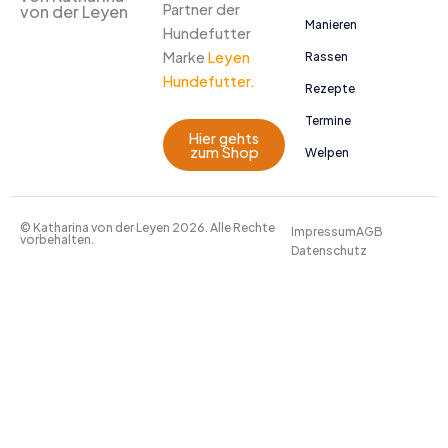
Partner der
von der Leyen
Manieren
Hundefutter
Marke
Leyen
Rassen
Hundefutter.
Rezepte
Termine
Hier gehts
zum Shop
Welpen
© Katharina von der Leyen 2026. Alle Rechte
Impressum
AGB
vorbehalten.
Datenschutz