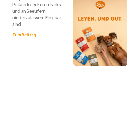
Picknickdecken in Parks
und an Seeufern
niederzulassen. Ein paar
sind
Zum Beitrag