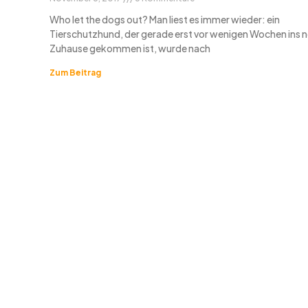
Who let the dogs out? Man liest es immer wieder: ein
Tierschutzhund, der gerade erst vor wenigen Wochen ins 
Zuhause gekommen ist, wurde nach
Zum Beitrag