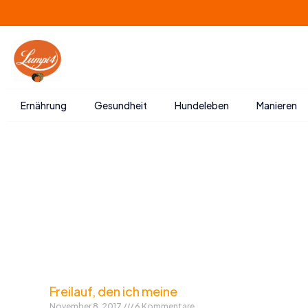
Zum
Inhalt
springen
Ernährung
Gesundheit
Hundeleben
Manieren
Freilauf, den ich meine
November 8, 2017
6 Kommentare