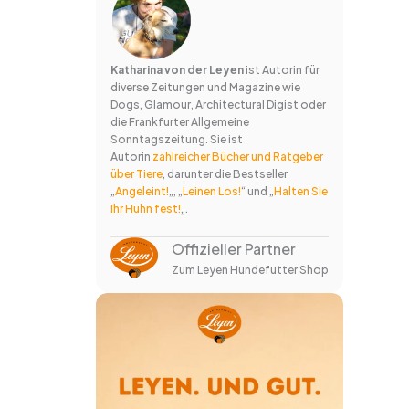
Katharina von der Leyen
ist Autorin für
diverse Zeitungen und Magazine wie
Dogs, Glamour, Architectural Digist oder
die Frankfurter Allgemeine
Sonntagszeitung. Sie ist
Autorin
zahlreicher Bücher und Ratgeber
über Tiere
, darunter die Bestseller
„
Angeleint!
„, „
Leinen Los!
“ und „
Halten Sie
Ihr Huhn fest!
„.
Offizieller Partner
Zum Leyen Hundefutter Shop