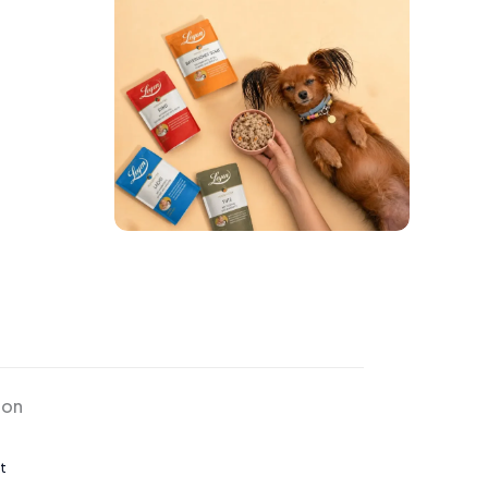
ion
t