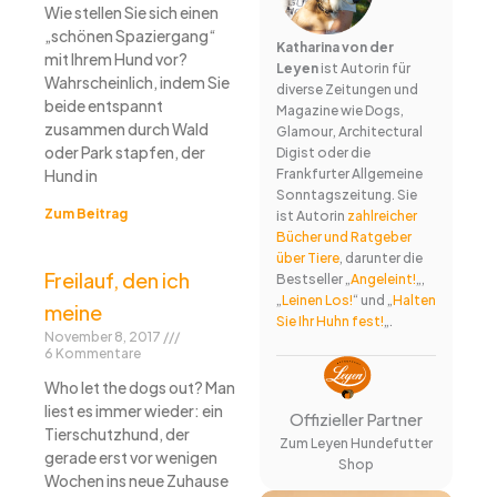
Wie stellen Sie sich einen
„schönen Spaziergang“
Katharina von der
mit Ihrem Hund vor?
Leyen
ist Autorin für
Wahrscheinlich, indem Sie
diverse Zeitungen und
beide entspannt
Magazine wie Dogs,
zusammen durch Wald
Glamour, Architectural
oder Park stapfen, der
Digist oder die
Hund in
Frankfurter Allgemeine
Sonntagszeitung. Sie
Zum Beitrag
ist Autorin
zahlreicher
Bücher und Ratgeber
über Tiere
, darunter die
Freilauf, den ich
Bestseller „
Angeleint!
„,
„
Leinen Los!
“ und „
Halten
meine
Sie Ihr Huhn fest!
„.
November 8, 2017
6 Kommentare
Who let the dogs out? Man
liest es immer wieder: ein
Offizieller Partner
Tierschutzhund, der
Zum Leyen Hundefutter
gerade erst vor wenigen
Shop
Wochen ins neue Zuhause