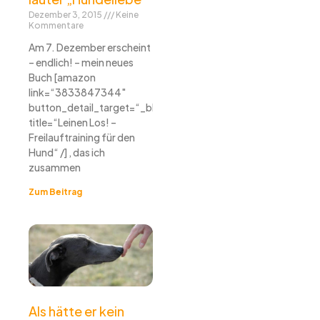
Dezember 3, 2015
Keine
Kommentare
Am 7. Dezember erscheint
– endlich! – mein neues
Buch [amazon
link=“3833847344″
button_detail_target=“_blank“
title=“Leinen Los! –
Freilauftraining für den
Hund“ /] , das ich
zusammen
Zum Beitrag
Als hätte er kein