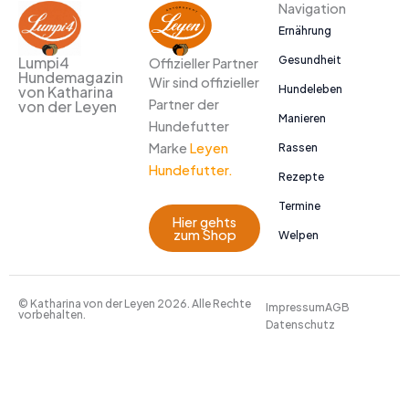
Navigation
Ernährung
Gesundheit
Lumpi4
Offizieller Partner
Hundemagazin
Wir sind offizieller
Hundeleben
von Katharina
Partner der
von der Leyen
Manieren
Hundefutter
Marke
Leyen
Rassen
Hundefutter.
Rezepte
Termine
Hier gehts
zum Shop
Welpen
© Katharina von der Leyen 2026. Alle Rechte
Impressum
AGB
vorbehalten.
Datenschutz