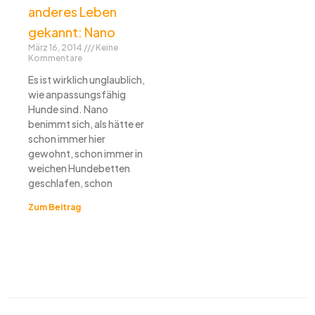
anderes Leben
gekannt: Nano
März 16, 2014
Keine
Kommentare
Es ist wirklich unglaublich,
wie anpassungsfähig
Hunde sind. Nano
benimmt sich, als hätte er
schon immer hier
gewohnt, schon immer in
weichen Hundebetten
geschlafen, schon
Zum Beitrag