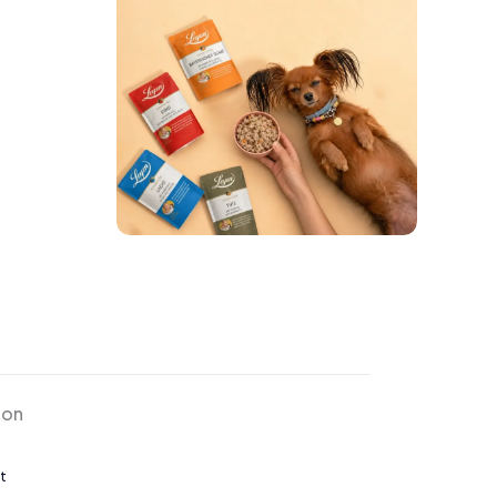
ion
t