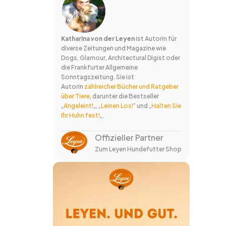
Katharina von der Leyen
ist Autorin für
diverse Zeitungen und Magazine wie
Dogs, Glamour, Architectural Digist oder
die Frankfurter Allgemeine
Sonntagszeitung. Sie ist
Autorin
zahlreicher Bücher und Ratgeber
über Tiere
, darunter die Bestseller
„
Angeleint!
„, „
Leinen Los!
“ und „
Halten Sie
Ihr Huhn fest!
„.
Offizieller Partner
Zum Leyen Hundefutter Shop