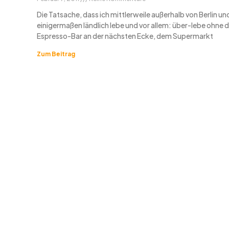
Die Tatsache, dass ich mittlerweile außerhalb von Berlin un
einigermaßen ländlich lebe und vor allem: über-lebe ohne 
Espresso-Bar an der nächsten Ecke, dem Supermarkt
Zum Beitrag