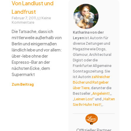
Von Landlust und
Landfrust
Februar 7, 2011
Keine
Kommentare
Die Tatsache, dass ich
Katharina von der
mittlerweile außerhalb von
Leyen
ist Autorin für
Berlin und einigermaßen
diverse Zeitungen und
Magazine wie Dogs,
ländlich lebe und vor allem:
Glamour, Architectural
über-lebe ohne der
Digist oder die
Espresso-Bar an der
Frankfurter Allgemeine
nächsten Ecke, dem
Sonntagszeitung. Sie
Supermarkt
ist Autorin
zahlreicher
Bücher und Ratgeber
Zum Beitrag
über Tiere
, darunter die
Bestseller „
Angeleint!
„,
„
Leinen Los!
“ und „
Halten
Sie Ihr Huhn fest!
„.
Offizieller Partner