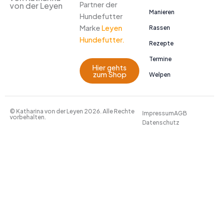
Partner der
von der Leyen
Manieren
Hundefutter
Marke
Leyen
Rassen
Hundefutter.
Rezepte
Termine
Hier gehts
zum Shop
Welpen
© Katharina von der Leyen 2026. Alle Rechte
Impressum
AGB
vorbehalten.
Datenschutz