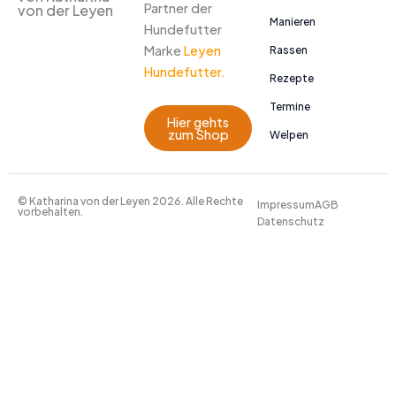
Partner der
von der Leyen
Manieren
Hundefutter
Marke
Leyen
Rassen
Hundefutter.
Rezepte
Termine
Hier gehts
zum Shop
Welpen
© Katharina von der Leyen 2026. Alle Rechte
Impressum
AGB
vorbehalten.
Datenschutz