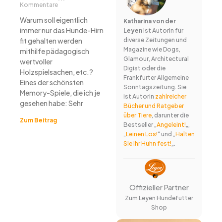
Kommentare
Warum soll eigentlich
Katharina von der
immer nur das Hunde-Hirn
Leyen
ist Autorin für
fit gehalten werden
diverse Zeitungen und
Magazine wie Dogs,
mithilfe pädagogisch
Glamour, Architectural
wertvoller
Digist oder die
Holzspielsachen, etc.?
Frankfurter Allgemeine
Eines der schönsten
Sonntagszeitung. Sie
Memory-Spiele, die ich je
ist Autorin
zahlreicher
gesehen habe: Sehr
Bücher und Ratgeber
über Tiere
, darunter die
Zum Beitrag
Bestseller „
Angeleint!
„,
„
Leinen Los!
“ und „
Halten
Sie Ihr Huhn fest!
„.
Offizieller Partner
Zum Leyen Hundefutter
Shop