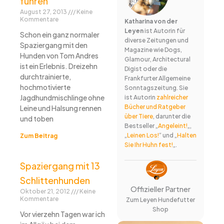
führen
August 27, 2013
Keine
Kommentare
Katharina von der
Leyen
ist Autorin für
Schon ein ganz normaler
diverse Zeitungen und
Spaziergang mit den
Magazine wie Dogs,
Hunden von Tom Andres
Glamour, Architectural
ist ein Erlebnis. Dreizehn
Digist oder die
durchtrainierte,
Frankfurter Allgemeine
hochmotivierte
Sonntagszeitung. Sie
Jagdhundmischlinge ohne
ist Autorin
zahlreicher
Bücher und Ratgeber
Leine und Halsung rennen
über Tiere
, darunter die
und toben
Bestseller „
Angeleint!
„,
„
Leinen Los!
“ und „
Halten
Zum Beitrag
Sie Ihr Huhn fest!
„.
Spaziergang mit 13
Schlittenhunden
Offizieller Partner
Oktober 21, 2012
Keine
Kommentare
Zum Leyen Hundefutter
Shop
Vor vierzehn Tagen war ich