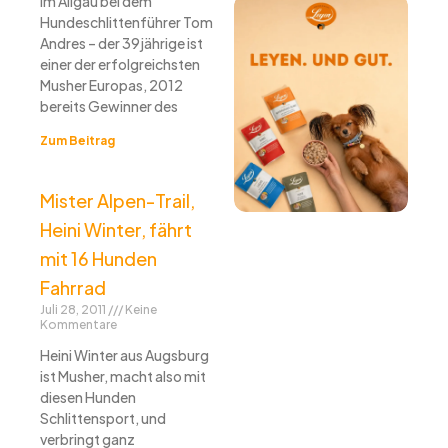
im Allgäu bei dem
Hundeschlittenführer Tom
Andres – der 39jährige ist
einer der erfolgreichsten
Musher Europas, 2012
bereits Gewinner des
Zum Beitrag
Mister Alpen-Trail,
Heini Winter, fährt
mit 16 Hunden
Fahrrad
Juli 28, 2011
Keine
Kommentare
Heini Winter aus Augsburg
ist Musher, macht also mit
diesen Hunden
Schlittensport, und
verbringt ganz