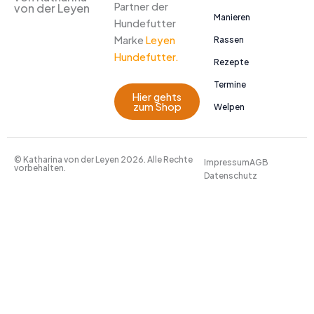
Partner der
von der Leyen
Manieren
Hundefutter
Marke
Leyen
Rassen
Hundefutter.
Rezepte
Termine
Hier gehts
zum Shop
Welpen
© Katharina von der Leyen 2026. Alle Rechte
Impressum
AGB
vorbehalten.
Datenschutz